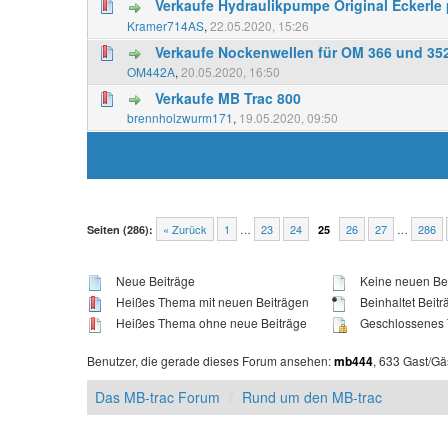
Verkaufe Hydraulikpumpe Original Eckerle
Kramer714AS
,
22.05.2020, 15:26
Verkaufe Nockenwellen für OM 366 und 35
OM442A
,
20.05.2020, 16:50
Verkaufe MB Trac 800
brennholzwurm171
,
19.05.2020, 09:50
« Zurück
1
…
23
24
26
27
…
286
Seiten (286):
25
Neue Beiträge
Keine neuen Be
Heißes Thema mit neuen Beiträgen
Beinhaltet Beitr
Heißes Thema ohne neue Beiträge
Geschlossenes
Benutzer, die gerade dieses Forum ansehen:
, 633 Gast/Gä
mb444
Das MB-trac Forum
Rund um den MB-trac