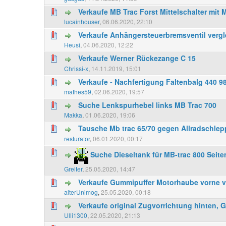
Verkaufe MB Trac Forst Mittelschalter mit
lucainhouser
,
06.06.2020, 22:10
Verkaufe Anhängersteuerbremsventil verg
Heusi
,
04.06.2020, 12:22
Verkaufe Werner Rückezange C 15
Chrissi-x
,
14.11.2019, 15:01
Verkaufe - Nachfertigung Faltenbalg 440 9
mathes59
,
02.06.2020, 19:57
Suche Lenkspurhebel links MB Trac 700
Makka
,
01.06.2020, 19:06
Tausche Mb trac 65/70 gegen Allradschlep
resturator
,
06.01.2020, 00:17
Suche Dieseltank für MB-trac 800 Seite
Greiter
,
25.05.2020, 14:47
Verkaufe Gummipuffer Motorhaube vorne vo
alterUnimog
,
25.05.2020, 00:18
Verkaufe original Zugvorrichtung hinten, 
Ulli1300
,
22.05.2020, 21:13