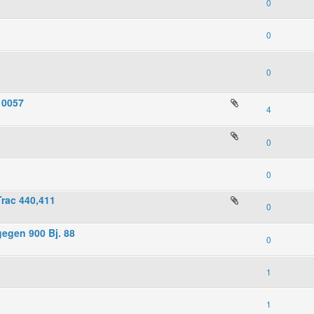
0
0
0
 0057
4
0
0
rac 440,411
0
gegen 900 Bj. 88
0
1
1