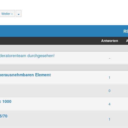
Weiter »
R
Antworten
A
oderatorenteam durchgesehen!
-
t herausnehmbaren Element
1
0
c 1000
4
5/70
1