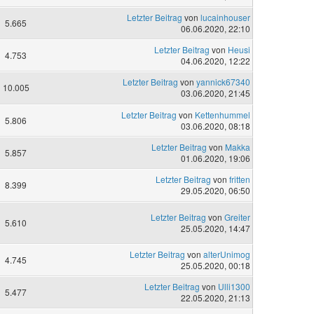
Letzter Beitrag
von
lucainhouser
5.665
06.06.2020, 22:10
Letzter Beitrag
von
Heusi
4.753
04.06.2020, 12:22
Letzter Beitrag
von
yannick67340
10.005
03.06.2020, 21:45
Letzter Beitrag
von
Kettenhummel
5.806
03.06.2020, 08:18
Letzter Beitrag
von
Makka
5.857
01.06.2020, 19:06
Letzter Beitrag
von
fritten
8.399
29.05.2020, 06:50
Letzter Beitrag
von
Greiter
5.610
25.05.2020, 14:47
Letzter Beitrag
von
alterUnimog
4.745
25.05.2020, 00:18
Letzter Beitrag
von
Ulli1300
5.477
22.05.2020, 21:13