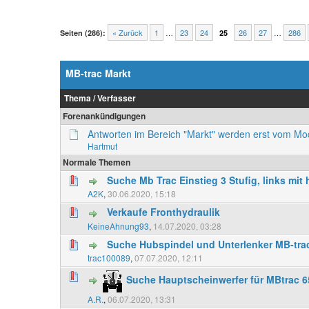
« Zurück
1
…
23
24
26
27
…
286
Seiten (286):
25
MB-trac Markt
Thema
/
Verfasser
Forenankündigungen
Antworten im Bereich "Markt" werden erst vom M
Hartmut
Normale Themen
Suche Mb Trac Einstieg 3 Stufig, links mi
A2K
,
30.06.2020, 15:18
Verkaufe Fronthydraulik
KeineAhnung93
,
14.07.2020, 03:28
Suche Hubspindel und Unterlenker MB-tra
trac100089
,
07.07.2020, 12:11
Suche Hauptscheinwerfer für MBtrac 6
A.R.
,
06.07.2020, 13:31