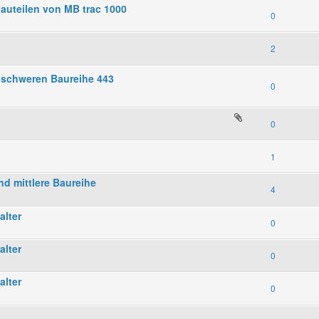
auteilen von MB trac 1000
0
2
 schweren Baureihe 443
0
0
1
nd mittlere Baureihe
4
alter
0
alter
0
alter
0