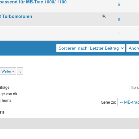
 passend für MB-Trac 1000/ 1100
0
2 Turbomotoren
0
1
Weiter »
iträge
Dies
äge von dir
 Thema
Gehe zu:
ste