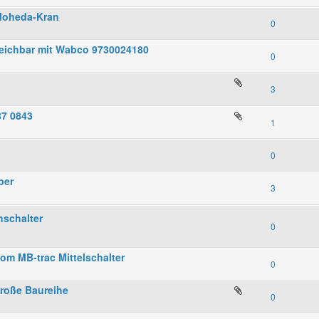
 Moheda-Kran
0
leichbar mit Wabco 9730024180
0
3
87 0843
1
0
per
3
nschalter
0
m MB-trac Mittelschalter
0
Große Baureihe
0