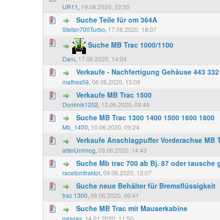
UR11
,
19.06.2020, 22:30
Suche Teile für om 364A
Stefan700Turbo
,
17.06.2020, 18:07
Suche MB Trac 1000/1100
Dani
,
17.06.2020, 14:04
Verkaufe - Nachfertigung Gehäuse 443 332
mathes59
,
06.06.2020, 15:09
Verkaufe MB Trac 1500
Dominik1202
,
13.06.2020, 09:49
Suche MB Trac 1300 1400 1500 1600 1800
Mb_1400
,
10.06.2020, 09:24
Verkaufe Anschlagpuffer Vorderachse MB T
alterUnimog
,
09.06.2020, 14:43
Suche Mb trac 700 ab Bj. 87 oder tausche 
racetomtraktor
,
09.06.2020, 12:07
Suche neue Behälter für Bremsflüssigkeit
trac 1300
,
09.06.2020, 06:41
Suche MB Trac mit Mauserkabine
gasgas
,
14.01.2020, 11:50