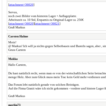
[
attachment=36020
]
Servus,
noch zwei Bilder vom hinteren Lager + Auflageplatte.
Arbeitszeit ca. 10 Std, Ersparnis zu Original-Lager ca. 250€
[
attachment=36020
][
attachment=36021
]
Gruß Markus
Carsten Hahne
Moin!
@ Markus! Ich will ja nichts gegen Selberbauen und Basteln sagen, aber , si
Gruss Carsten
Makka
Hallo Carsten,
Du hast natürlich recht, wenn man es von der wirtschaftlichen Seite betracht
menge Holz. Aber zum Glück muss mein Trac kein Geld mehr verdienen und das
Das Forum lebt natürlich gerade von solchen Beiträgen.
Auf die Firma Granit wäre ich nicht gekommen - vordere und hintere Lager f
Gruß Markus
merlin73