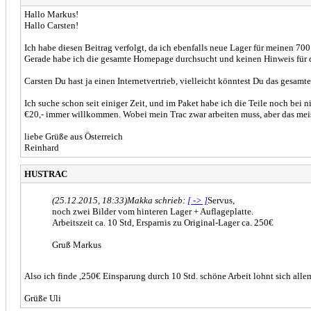
Hallo Markus!
Hallo Carsten!
Ich habe diesen Beitrag verfolgt, da ich ebenfalls neue Lager für meinen 700
Gerade habe ich die gesamte Homepage durchsucht und keinen Hinweis für
Carsten Du hast ja einen Internetvertrieb, vielleicht könntest Du das gesamte
Ich suche schon seit einiger Zeit, und im Paket habe ich die Teile noch be
€20,- immer willkommen. Wobei mein Trac zwar arbeiten muss, aber das meis
liebe Grüße aus Österreich
Reinhard
HUSTRAC
(25.12.2015, 18:33)
Makka schrieb:
[ -> ]
Servus,
noch zwei Bilder vom hinteren Lager + Auflageplatte.
Arbeitszeit ca. 10 Std, Ersparnis zu Original-Lager ca. 250€
Gruß Markus
Also ich finde ,250€ Einsparung durch 10 Std. schöne Arbeit lohnt sich alle
Grüße Uli