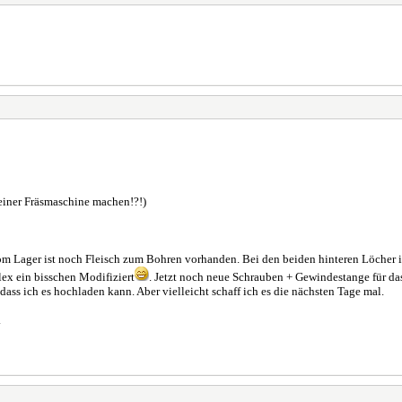
einer Fräsmaschine machen!?!)
om Lager ist noch Fleisch zum Bohren vorhanden. Bei den beiden hinteren Löcher i
ex ein bisschen Modifiziert
. Jetzt noch neue Schrauben + Gewindestange für das
dass ich es hochladen kann. Aber vielleicht schaff ich es die nächsten Tage mal.
.