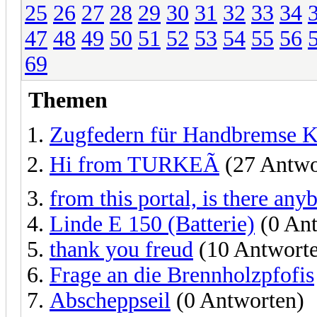
25
26
27
28
29
30
31
32
33
34
47
48
49
50
51
52
53
54
55
56
69
Themen
Zugfedern für Handbremse 
Hi from TURKEÃ
(27 Antwo
from this portal, is there any
Linde E 150 (Batterie)
(0 Ant
thank you freud
(10 Antwort
Frage an die Brennholzpfofis
Abscheppseil
(0 Antworten)