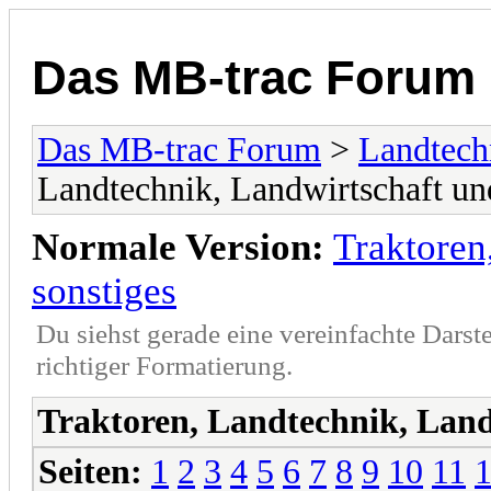
Das MB-trac Forum
Das MB-trac Forum
>
Landtech
Landtechnik, Landwirtschaft un
Normale Version:
Traktoren
sonstiges
Du siehst gerade eine vereinfachte Darst
richtiger Formatierung.
Traktoren, Landtechnik, Land
Seiten:
1
2
3
4
5
6
7
8
9
10
11