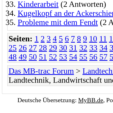
Kinderarbeit
(2 Antworten)
Kugelkopf an der Ackerschie
Probleme mit dem Fendt
(2 A
Seiten:
1
2
3
4
5
6
7
8
9
10
11
1
25
26
27
28
29
30
31
32
33
34
48
49
50
51
52
53
54
55
56
57
Das MB-trac Forum
>
Landtech
Landtechnik, Landwirtschaft un
Deutsche Übersetzung:
MyBB.de
, P