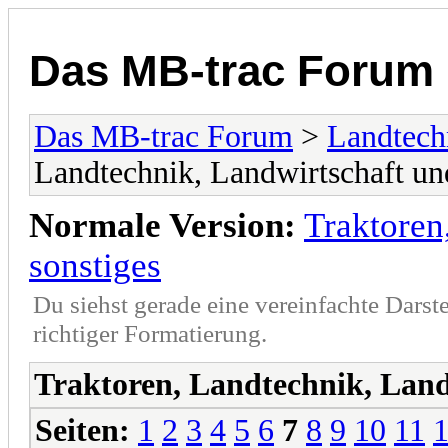
Das MB-trac Forum
Das MB-trac Forum
>
Landtech
Landtechnik, Landwirtschaft un
Normale Version:
Traktoren
sonstiges
Du siehst gerade eine vereinfachte Darst
richtiger Formatierung.
Traktoren, Landtechnik, Land
Seiten:
1
2
3
4
5
6
7
8
9
10
11