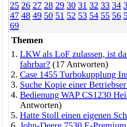
25
26
27
28
29
30
31
32
33
34
47
48
49
50
51
52
53
54
55
56
69
Themen
LKW als LoF zulassen, ist d
fahrbar?
(17 Antworten)
Case 1455 Turbokupplung In
Suche Kopie einer Betriebse
Bedienung WAP CS1230 Heiß
Antworten)
Hatte Stoll einen eigenen S
John-Deere 7530 E-Premium h