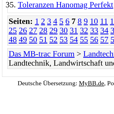
Toleranzen Hanomag Perfekt
Seiten:
1
2
3
4
5
6
7
8
9
10
11
1
25
26
27
28
29
30
31
32
33
34
48
49
50
51
52
53
54
55
56
57
Das MB-trac Forum
>
Landtech
Landtechnik, Landwirtschaft un
Deutsche Übersetzung:
MyBB.de
, P