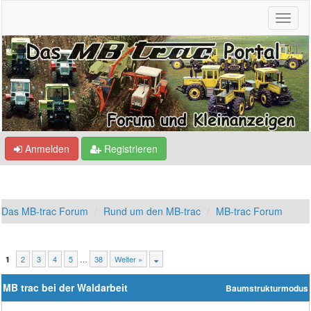
Anmelden
Registrieren
Das MB-trac Forum
Rund um den MB-trac
MB-trac Forum
2
3
4
5
…
38
Weiter »
1
MB trac bei der Waldarbeit
Baumstrukturmodus