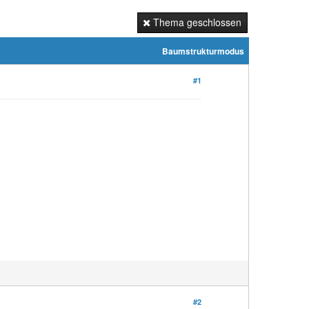
Thema geschlossen
Baumstrukturmodus
#1
#2