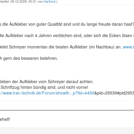
rbeitet: 09.12.2009, 00:31 von
Hartmut
.)
as die Aufkleber von guter Qualität sind und du lange freude daran hast
die Aufkleber nach 4 Jahren verblichen sind, oder sich die Ecken löse
etet Schreyer momentan die besten Aufkleber (im Nachbau) an.
www.s
ch gern des besseren belehren.
kleben der Aufkleber vom Schreyer darauf achten,
Schriftzug hinten bündig sind, und nicht vorne!
://www.trac-technik.de/Forum/showth...p?tid=4450
&pid=29539#pid295
ehelf!