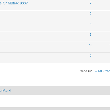
 für MBtrac 900?
7
5
5
3
10
0
Gehe zu:
c Markt