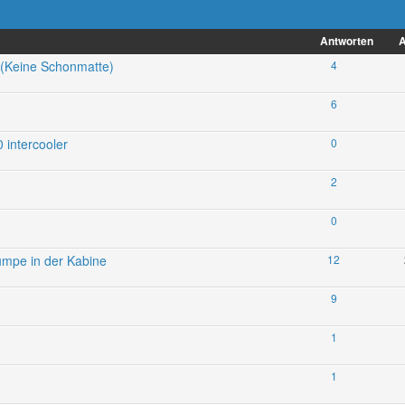
Antworten
A
 (Keine Schonmatte)
4
6
 intercooler
0
1
2
0
pumpe in der Kabine
12
9
1
1