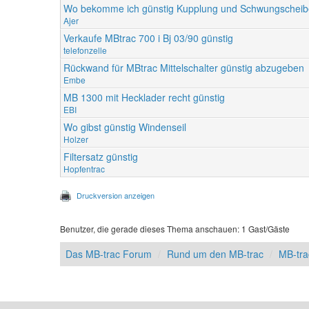
Wo bekomme ich günstig Kupplung und Schwungscheibe
Ajer
Verkaufe MBtrac 700 i Bj 03/90 günstig
telefonzelle
Rückwand für MBtrac Mittelschalter günstig abzugeben
Embe
MB 1300 mit Hecklader recht günstig
EBI
Wo gibst günstig Windenseil
Holzer
Filtersatz günstig
Hopfentrac
Druckversion anzeigen
Benutzer, die gerade dieses Thema anschauen: 1 Gast/Gäste
Das MB-trac Forum
Rund um den MB-trac
MB-tra