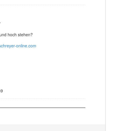
?
n und hoch stehen?
chreyer-online.com
39