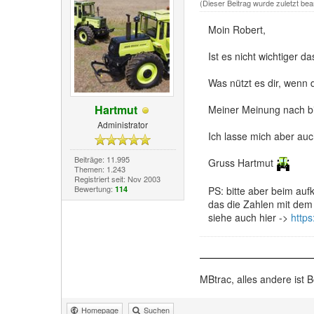
(Dieser Beitrag wurde zuletzt bea
Moin Robert,
Ist es nicht wichtiger d
Was nützt es dir, wenn 
Hartmut
Meiner Meinung nach bi
Administrator
Ich lasse mich aber au
Beiträge: 11.995
Gruss Hartmut
Themen: 1.243
Registriert seit: Nov 2003
Bewertung:
114
PS: bitte aber beim auf
das die Zahlen mit dem 
siehe auch hier ->
https
MBtrac, alles andere ist B
Homepage
Suchen