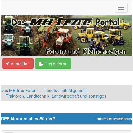
Anmelden
Registrieren
Das MB-trac Forum
Landtechnik Allgemein
Traktoren, Landtechnik, Landwirtschaft und sonstiges
DPS Motoren alles Säufer?
Baumstrukturmodus