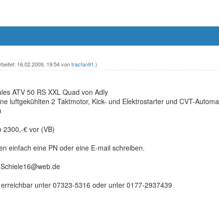
rbeitet: 16.02.2009, 19:54 von
tracfan91
.)
kules ATV 50 RS XXL Quad von Adly
e luftgekühlten 2 Taktmotor, Kick- und Elektrostarter und CVT-Automat
m
so 2300,-€ vor (VB)
en einfach eine PN oder eine E-mail schreiben.
n.Schiele16@web.de
ch erreichbar unter 07323-5316 oder unter 0177-2937439