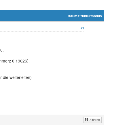
Baumstrukturmodus
#1
0.
mmerz 0.19626).
 die weiterleiten)
Zitieren