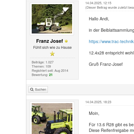
14.04.2025, 12:15
(Dieser Beitrag wurde zuletzt bea
Hallo Andi,
in der Beiblattsammlun
Franz Josef
https://www.trac-techni
Fühlt sich wie zu Hause
12.4x28 entspricht woh
Beiträge: 1.027
Gruß Franz-Josef
Themen: 109
Registriert seit: Aug 2014
Bewertung:
21
Suchen
14.04.2025, 18:23
Moin,
Für 13.6 R28 gibt es be
Diese Reifenfreigabe mu