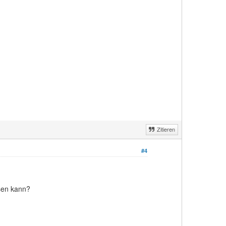
Zitieren
#4
ssen kann?