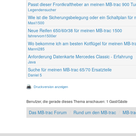
Passt dieser Frontkraftheber an meinen MB-trac 900 Tu
Legendensucher
Wie ist die Sicherungsbelegung oder ein Schaltplan fü
Maxi1500
Neue Reifen 650/60r38 für meinen MB-trac 1500
fahrervom1500er
Wo bekomme ich am besten Kotflügel für meinen MB-tr
Manni285
Anforderung Datenkarte Mercedes Classic - Erfahrung
Java
Suche für meinen MB-trac 65/70 Ersatzteile
Daniel 5
Druckversion anzeigen
Benutzer, die gerade dieses Thema anschauen: 1 Gast/Gäste
Das MB-trac Forum
Rund um den MB-trac
MB-tr