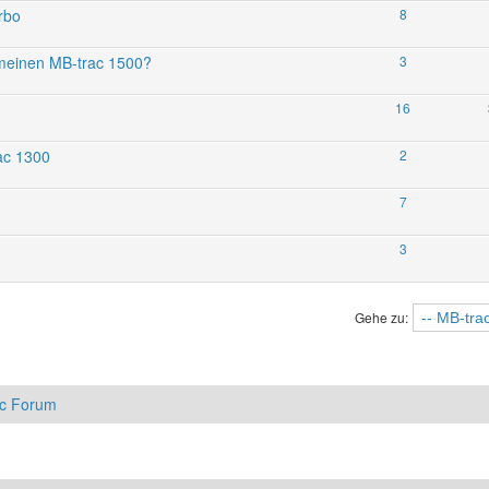
rbo
8
r meinen MB-trac 1500?
3
16
ac 1300
2
7
3
Gehe zu:
ac Forum