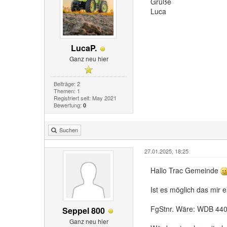
Grüße
Luca
LucaP.
Ganz neu hier
Beiträge: 2
Themen: 1
Registriert seit: May 2021
Bewertung:
0
Suchen
27.01.2025, 18:25
Hallo Trac Gemeinde
Ist es möglich das mir 
FgStnr. Wäre: WDB 44
Seppel 800
Ganz neu hier