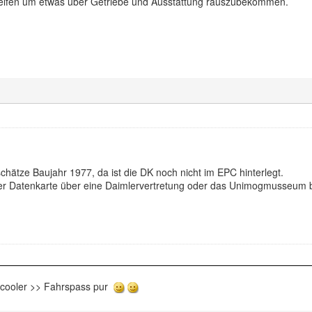
helfen um etwas über Getriebe und Ausstattung rauszubekommen.
h schätze Baujahr 1977, da ist die DK noch nicht im EPC hinterlegt.
er Datenkarte über eine Daimlervertretung oder das Unimogmusseum 
rcooler >> Fahrspass pur