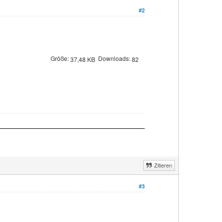
#2
Größe:
Downloads:
37,48 KB
82
Zitieren
#3