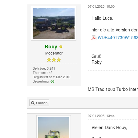
07.01.2025, 10:00
Hallo Luca,
hier die alte Version 
WDB4401730W1563
Roby
Moderator
Gruß
Roby
Beiträge: 3.241
Themen: 145
Registriert seit: Mar 2010
Bewertung:
66
MB Trac 1000 Turbo Inte
Suchen
07.01.2025, 13:44
Vielen Dank Roby,