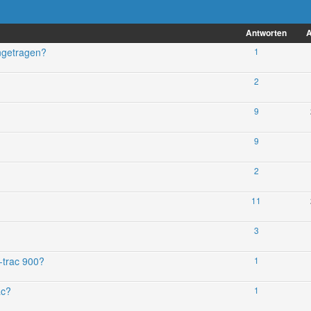
Antworten
A
ngetragen?
1
2
9
9
2
11
3
trac 900?
1
ac?
1