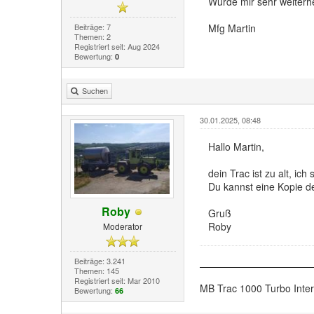
Würde mir sehr weiter
Beiträge: 7
Mfg Martin
Themen: 2
Registriert seit: Aug 2024
Bewertung:
0
Suchen
30.01.2025, 08:48
Hallo Martin,
dein Trac ist zu alt, ic
Du kannst eine Kopie d
Roby
Gruß
Roby
Moderator
Beiträge: 3.241
Themen: 145
Registriert seit: Mar 2010
MB Trac 1000 Turbo Inte
Bewertung:
66