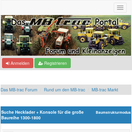
Anmelden
Registrieren
Das MB-trac Forum
Rund um den MB-trac
MB-trac Markt
Suche Hecklader + Konsole für die große
Baumstrukturmodus
Baureihe 1300-1800