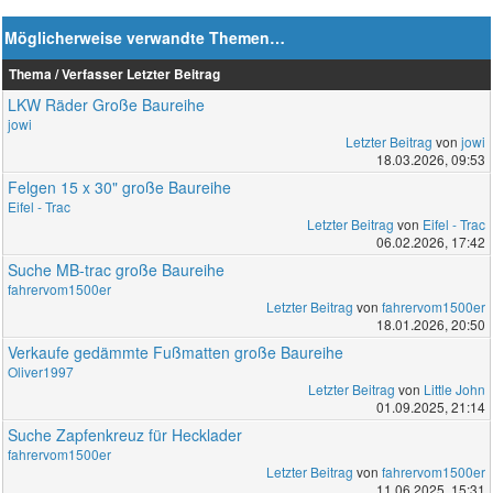
Möglicherweise verwandte Themen…
Thema / Verfasser
Letzter Beitrag
LKW Räder Große Baureihe
jowi
Letzter Beitrag
von
jowi
18.03.2026, 09:53
Felgen 15 x 30" große Baureihe
Eifel - Trac
Letzter Beitrag
von
Eifel - Trac
06.02.2026, 17:42
Suche MB-trac große Baureihe
fahrervom1500er
Letzter Beitrag
von
fahrervom1500er
18.01.2026, 20:50
Verkaufe gedämmte Fußmatten große Baureihe
Oliver1997
Letzter Beitrag
von
Little John
01.09.2025, 21:14
Suche Zapfenkreuz für Hecklader
fahrervom1500er
Letzter Beitrag
von
fahrervom1500er
11.06.2025, 15:31