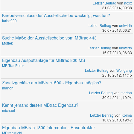
Letzter Beitrag
von
noxx
31.08.2014, 09:38
Knebelverschluss der Ausstellscheibe wackelig, was tun?
turbo900
Letzter Beitrag
von
uniwirth
30.07.2013, 06:21
Suche Maße der Ausstellscheibe vom MBtrac 443
Moffek
Letzter Beitrag
von
uniwirth
16.07.2013, 06:33
Eigenbau Auspuffanlage für MBtrac 800 MS
MB TracPeter
Letzter Beitrag
von
Wolfgang
25.10.2012, 11:45
Zusatzgebläse am MBtrac1500 - Eigenbau möglich?
marton
Letzter Beitrag
von
marton
30.04.2011, 19:24
Kennt jemand diesen MBtrac Eigenbau?
michael
Letzter Beitrag
von
Koima
10.09.2010, 19:47
Eigenbau MBtrac 1800 intercooler - Rasentraktor
MBtracMichi