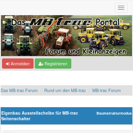
Anmelden
Registrieren
Das MB-trac Forum
Rund um den MB-trac
MB-trac Forum
Eigenbau Ausstellscheibe für MB-trac
Baumstrukturmodus
Seitenschalter