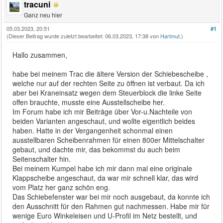
tracuni
Ganz neu hier
05.03.2023, 20:51
#1
(Dieser Beitrag wurde zuletzt bearbeitet: 06.03.2023, 17:38 von
Hartmut
.)
Hallo zusammen,
habe bei meinem Trac die ältere Version der Schiebescheibe ,
welche nur auf der rechten Seite zu öffnen ist verbaut. Da ich
aber bei Kraneinsatz wegen dem Steuerblock die linke Seite
offen brauchte, musste eine Ausstellscheibe her.
Im Forum habe ich mir Beiträge über Vor-u.Nachteile von
beiden Varianten angeschaut, und wollte eigentlich beides
haben. Hatte in der Vergangenheit schonmal einen
ausstellbaren Scheibenrahmen für einen 800er Mittelschalter
gebaut, und dachte mir, das bekommst du auch beim
Seitenschalter hin.
Bei meinem Kumpel habe ich mir dann mal eine originale
Klappscheibe angeschaut, da war mir schnell klar, das wird
vom Platz her ganz schön eng.
Das Schiebefenster war bei mir noch ausgebaut, da konnte ich
den Ausschnitt für den Rahmen gut nachmessen. Habe mir für
wenige Euro Winkeleisen und U-Profil im Netz bestellt, und