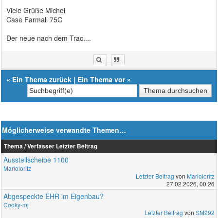
Viele Grüße Michel
Case Farmall 75C
Der neue nach dem Trac....
«
Ein Thema zurück
|
Ein Thema vor
»
Möglicherweise verwandte Themen…
Thema / Verfasser
Letzter Beitrag
Ausstellscheibe 1100
Marioloritz
Letzter Beitrag
von
Marioloritz
27.02.2026, 00:26
Abgespeckte EHR im Eigenbau?
Cooky-mj
Letzter Beitrag
von
SM292