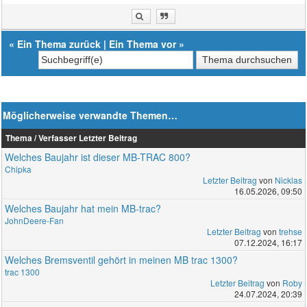
«
Ein Thema zurück
|
Ein Thema vor
»
Möglicherweise verwandte Themen…
Thema / Verfasser
Letzter Beitrag
Welches Baujahr ist dieser MB-TRAC 800?
Chipka
Letzter Beitrag
von
Nicklas
16.05.2026, 09:50
Welches Baujahr hat mein MB-trac?
JohnDeere-Fan
Letzter Beitrag
von
trehse
07.12.2024, 16:17
Welches Bremsventil gehört in meinen MB trac 1300?
trac 1300
Letzter Beitrag
von
Roby
24.07.2024, 20:39