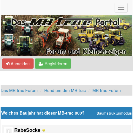
Anmelden
Registrieren
Das MB-trac Forum
Rund um den MB-trac
MB-trac Forum
Welches Baujahr hat dieser MB-trac 800?
Baumstrukturmodus
RabeSocke