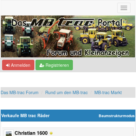
Anmelden
Registrieren
Das MB-trac Forum
Rund um den MB-trac
MB-trac Markt
Verkaufe MB trac Räder
Baumstrukturmodus
Christian 1600