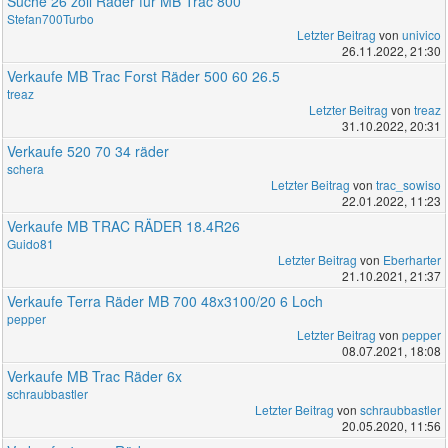
Suche 26 zoll Räder für MB Trac 800
Stefan700Turbo
Letzter Beitrag
von
univico
26.11.2022, 21:30
Verkaufe MB Trac Forst Räder 500 60 26.5
treaz
Letzter Beitrag
von
treaz
31.10.2022, 20:31
Verkaufe 520 70 34 räder
schera
Letzter Beitrag
von
trac_sowiso
22.01.2022, 11:23
Verkaufe MB TRAC RÄDER 18.4R26
Guido81
Letzter Beitrag
von
Eberharter
21.10.2021, 21:37
Verkaufe Terra Räder MB 700 48x3100/20 6 Loch
pepper
Letzter Beitrag
von
pepper
08.07.2021, 18:08
Verkaufe MB Trac Räder 6x
schraubbastler
Letzter Beitrag
von
schraubbastler
20.05.2020, 11:56