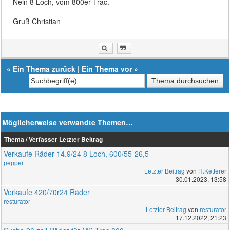
Nein 8 Loch, vom 800er Trac.
Gruß Christian
«
Ein Thema zurück
|
Ein Thema vor
»
Möglicherweise verwandte Themen…
Thema / Verfasser
Letzter Beitrag
Verkaufe Räder 14.9/24 8 Loch, 600/55-26,5
pepper
Letzter Beitrag
von
H.Ketterer
30.01.2023, 13:58
Verkaufe 420/70r24 Räder
resturator
Letzter Beitrag
von
resturator
17.12.2022, 21:23