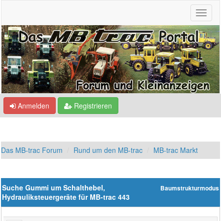
Anmelden
Registrieren
Das MB-trac Forum
Rund um den MB-trac
MB-trac Markt
Suche Gummi um Schalthebel,
Baumstrukturmodus
Hydrauliksteuergeräte für MB-trac 443