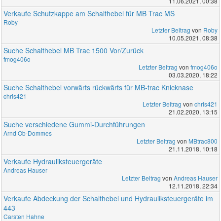
11.06.2021, 00:38
Verkaufe Schutzkappe am Schalthebel für MB Trac MS
Roby
Letzter Beitrag
von
Roby
10.05.2021, 08:38
Suche Schalthebel MB Trac 1500 Vor/Zurück
fmog406o
Letzter Beitrag
von
fmog406o
03.03.2020, 18:22
Suche Schalthebel vorwärts rückwärts für MB-trac Knicknase
chris421
Letzter Beitrag
von
chris421
21.02.2020, 13:15
Suche verschiedene Gummi-Durchführungen
Arnd Ob-Dommes
Letzter Beitrag
von
MBtrac800
21.11.2018, 10:18
Verkaufe Hydrauliksteuergeräte
Andreas Hauser
Letzter Beitrag
von
Andreas Hauser
12.11.2018, 22:34
Verkaufe Abdeckung der Schalthebel und Hydrauliksteuergeräte im
443
Carsten Hahne