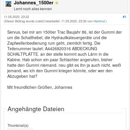
Johannes_1500er
Lernt noch alles kennen
11.05.2020, 23:22
#1
(Dieser Beitrag wurde zuletzt bearbeitet: 11.05.2020, 23:30 von
Hartmut
.)
Servus, bei mir am 1500er Trac Baujahr 86, ist der Gummi der
um die Schalthebel, die Hydrauliksteuergeräte und die
Zapfwellenbedienung rum geht, ziemlich fertig. Die
Teilenummer lautet: A4426820316 ABDECKUNG
SCHALTPLATTE. an der stelle kommt auch Lärm in die
Kabine. Hab schon ein paar Schlachter angerufen, bisher
hatte den Gummi niemand. neu gibt es ihn ja auch nicht. weiß
jemand, wo ich den Gummi kriegen könnte, oder wer den
Abzugeben hat?
Mit freundlichen Grüßen, Johannes
Angehängte Dateien
Thumbnail(s)