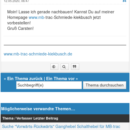
12.05.2020, 06:47
#4
Moin! Lasse ich gerade nachbauen! Kannst Du auf meiner
Homepage
www.mb
-trac-Schmiede-kiekbusch jetzt
vorbestellen!
Gruß Carsten!
www.mb-trac-schmiede-kiekbusch.de
«
Ein Thema zurück
|
Ein Thema vor
»
Möglicherweise verwandte Themen…
Thema / Verfasser
Letzter Beitrag
Suche "Vorwärts-Rückwärts" Ganghebel Schalthebel für MB-trac