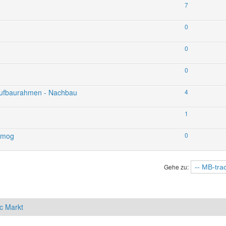
7
0
0
0
Aufbaurahmen - Nachbau
4
1
nimog
0
Gehe zu:
c Markt