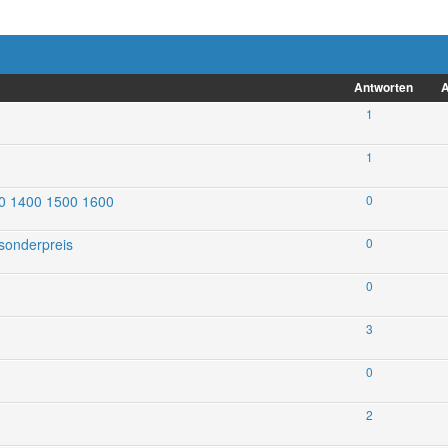
Antworten
A
1
1
00 1400 1500 1600
0
sonderpreis
0
0
3
0
2