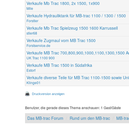
Verkaufe Mb Trac 1800, 2x 1500, 1x900
Mile
Verkaufe Hydrauliktank für MB-trac 1100 / 1300 / 1500
Forstler
Verkaufe Mb Trac Spielzeug 1500 1600 Karrussell
stier68
Verkaufe Zugmaul vom MB Trac 1500
Forstservice.de
Verkaufe MB Trac 700,800,900,1000,1100,1300,1500 
UK Trac 1100 900
Verkaufe MB Trac 1500 in Südafrika
Estorf
Verkaufe diverse Teile für MB Trac 1100-1500 sowie U
Klinge01
Druckversion anzeigen
Benutzer, die gerade dieses Thema anschauen: 1 Gast/Gäste
Das MB-trac Forum
Rund um den MB-trac
MB-tra