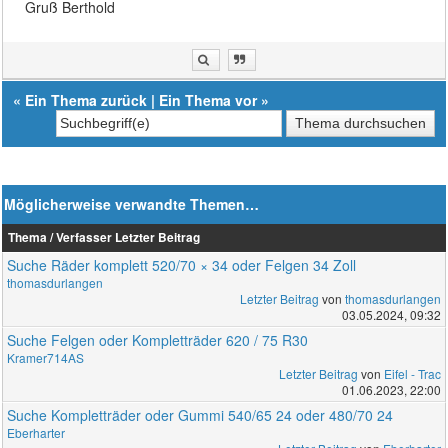
Gruß Berthold
«
Ein Thema zurück
|
Ein Thema vor
»
Möglicherweise verwandte Themen…
Thema / Verfasser
Letzter Beitrag
Suche Räder komplett 520/70 × 34 oder Felgen 34 Zoll
thomasdurlangen
Letzter Beitrag
von
thomasdurlangen
03.05.2024, 09:32
Suche Felgen oder Kompletträder 620 / 75 R30
Kramer714AS
Letzter Beitrag
von
Eifel - Trac
01.06.2023, 22:00
Suche Kompletträder oder Gummi 540/65 24 oder 480/70 24
Eberharter