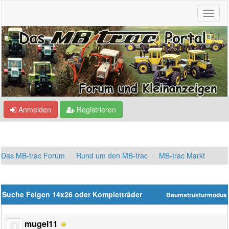
Anmelden
Registrieren
Das MB-trac Forum
Rund um den MB-trac
MB-trac Markt
Suche Felgen 14x26 oder Kompletträder
Baumstrukturmodus
mugel11