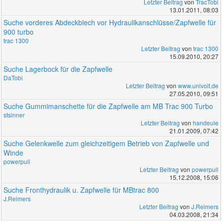
Letzter Beitrag
von
TracTobi
13.01.2011, 08:03
Suche vorderes Abdeckblech vor Hydraulikanschlüsse/Zapfwelle für
900 turbo
trac 1300
Letzter Beitrag
von
trac 1300
15.09.2010, 20:27
Suche Lagerbock für die Zapfwelle
DaTobi
Letzter Beitrag
von
www.univoit.de
27.05.2010, 09:51
Suche Gummimanschette für die Zapfwelle am MB Trac 900 Turbo
stsinner
Letzter Beitrag
von
handeule
21.01.2009, 07:42
Suche Gelenkwelle zum gleichzeitigem Betrieb von Zapfwelle und
Winde
powerpull
Letzter Beitrag
von
powerpull
15.12.2008, 15:06
Suche Fronthydraulik u. Zapfwelle für MBtrac 800
J.Reimers
Letzter Beitrag
von
J.Reimers
04.03.2008, 21:34