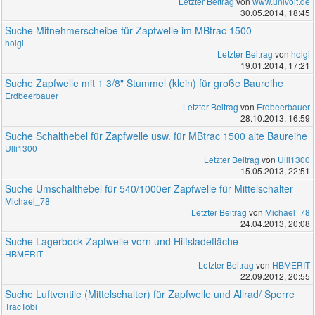
Letzter Beitrag
von
www.univoit.de
30.05.2014, 18:45
Suche Mitnehmerscheibe für Zapfwelle im MBtrac 1500
holgi
Letzter Beitrag
von
holgi
19.01.2014, 17:21
Suche Zapfwelle mit 1 3/8" Stummel (klein) für große Baureihe
Erdbeerbauer
Letzter Beitrag
von
Erdbeerbauer
28.10.2013, 16:59
Suche Schalthebel für Zapfwelle usw. für MBtrac 1500 alte Baureihe
Ulli1300
Letzter Beitrag
von
Ulli1300
15.05.2013, 22:51
Suche Umschalthebel für 540/1000er Zapfwelle für Mittelschalter
Michael_78
Letzter Beitrag
von
Michael_78
24.04.2013, 20:08
Suche Lagerbock Zapfwelle vorn und Hilfsladefläche
HBMERIT
Letzter Beitrag
von
HBMERIT
22.09.2012, 20:55
Suche Luftventile (Mittelschalter) für Zapfwelle und Allrad/ Sperre
TracTobi