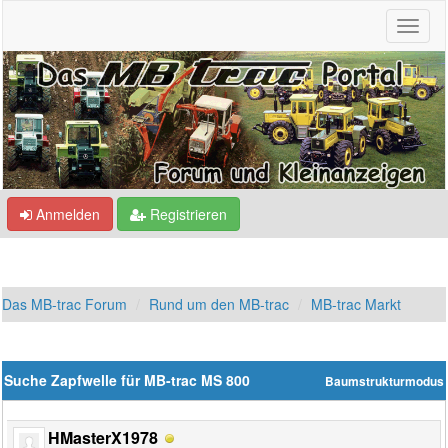
Anmelden
Registrieren
Das MB-trac Forum
Rund um den MB-trac
MB-trac Markt
Suche Zapfwelle für MB-trac MS 800
Baumstrukturmodus
HMasterX1978