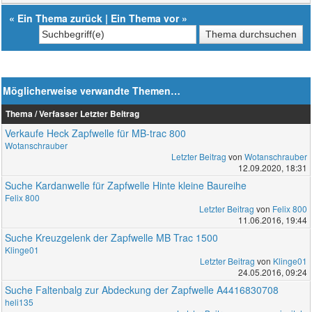
«
Ein Thema zurück
|
Ein Thema vor
»
Möglicherweise verwandte Themen…
Thema / Verfasser
Letzter Beitrag
Verkaufe Heck Zapfwelle für MB-trac 800
Wotanschrauber
Letzter Beitrag
von
Wotanschrauber
12.09.2020, 18:31
Suche Kardanwelle für Zapfwelle Hinte kleine Baureihe
Felix 800
Letzter Beitrag
von
Felix 800
11.06.2016, 19:44
Suche Kreuzgelenk der Zapfwelle MB Trac 1500
Klinge01
Letzter Beitrag
von
Klinge01
24.05.2016, 09:24
Suche Faltenbalg zur Abdeckung der Zapfwelle A4416830708
heli135