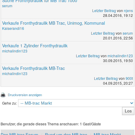
Suche Fronthydraulik für MB Trac 1000
serum
Letzter Beitrag
von
njens
28.04.2016, 19:12
Verkaufe Fronthydraulik MB Trac, Unimog, Kommunal
Kaiserandi16
Letzter Beitrag
von
serum
20.01.2016, 22:56
Verkaufe 1 Zylinder Fronthydraulik
michalindin123
Letzter Beitrag
von
michalindin123
30.09.2015, 19:50
Verkaufe Fronthydraulik MB-Trac
michalindin123
Letzter Beitrag
von
900t
04.09.2015, 20:27
Druckversion anzeigen
Gehe zu:
Benutzer, die gerade dieses Thema anschauen: 1 Gast/Gäste
Das MB-trac Forum
Rund um den MB-trac
MB-trac Markt