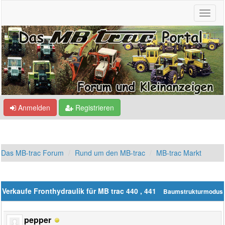
Anmelden
Registrieren
Das MB-trac Forum
Rund um den MB-trac
MB-trac Markt
Verkaufe Fronthydraulik für MB trac 440 , 441
Baumstrukturmodus
pepper