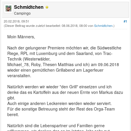
Schmidtchen
Campingo
20.02.2018, 09:51
#1
(Dieser Beitrag wurde zuletzt bearbeitet: 08.06.2018, 08:00 von
Schmidtchen
.)
Moin Männers,
Nach der gelungener Premiere möchten wir, die Südwestliche
Riege, RPL mit Luxemburg und dem Saarland, von Trac-
Technik (Westerwälder,
Michael_78, Roby, Thesen Matthias und ich) am 09.06.2018
wieder einen gemütlichen Grillabend am Lagerfeuer
veranstalten.
Natürlich werden wir wieder "den Grill" einsetzen und ich
denke das es Kartoffeln aus der neuen Ernte von Markus dazu
gibt.
Auch einige anderen Leckereien werden wieder serviert.
Für die sonstige Betreuung steht der Rest des Orga-Team
bereit.
Natürlich sind die Lebenspartner und Familien gerne
willkommen, wir denken das es im letzten Jahr sehr gut