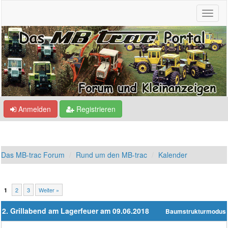
Anmelden
Registrieren
Das MB-trac Forum
Rund um den MB-trac
Kalender
2
3
Weiter »
1
2. Grillabend am Lagerfeuer am 09.06.2018
Baumstrukturmodus