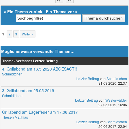
«
Ein Thema zurück
|
Ein Thema vor
»
2
3
Weiter »
1
Möglicherweise verwandte Themen…
Thema / Verfasser
Letzter Beitrag
4. Grillabend am 16.5.2020 ABGESAGT!!
Schmidtchen
Letzter Beitrag
von
Schmidtchen
31.03.2020, 22:37
3. Grillabend am 25.05.2019
Schmidtchen
Letzter Beitrag
von
Westerwälder
27.05.2019, 16:06
Grillabend am Lagerfeuer am 17.06.2017
Thesen Matthias
Letzter Beitrag
von
Schmidtchen
20.06.2017, 22:04