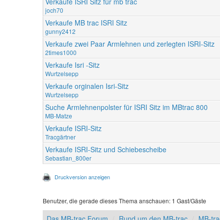
Verkaufe ISRI Sitz für mb trac
joch70
Verkaufe MB trac ISRI Sitz
gunny2412
Verkaufe zwei Paar Armlehnen und zerlegten ISRI-Sitz
2times1000
Verkaufe Isri -Sitz
Wurtzelsepp
Verkaufe orginalen Isri-Sitz
Wurtzelsepp
Suche Armlehnenpolster für ISRI Sitz im MBtrac 800
MB-Matze
Verkaufe ISRI-Sitz
Tracgärtner
Verkaufe ISRI-Sitz und Schiebescheibe
Sebastian_800er
Druckversion anzeigen
Benutzer, die gerade dieses Thema anschauen: 1 Gast/Gäste
Das MB-trac Forum
Rund um den MB-trac
MB-tra