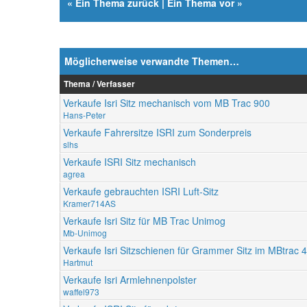
«
Ein Thema zurück
|
Ein Thema vor
»
Möglicherweise verwandte Themen…
Thema / Verfasser
Verkaufe Isri Sitz mechanisch vom MB Trac 900
Hans-Peter
Verkaufe Fahrersitze ISRI zum Sonderpreis
slhs
Verkaufe ISRI Sitz mechanisch
agrea
Verkaufe gebrauchten ISRI Luft-Sitz
Kramer714AS
Verkaufe Isri Sitz für MB Trac Unimog
Mb-Unimog
Verkaufe Isri Sitzschienen für Grammer Sitz im MBtrac 
Hartmut
Verkaufe Isri Armlehnenpolster
waffel973