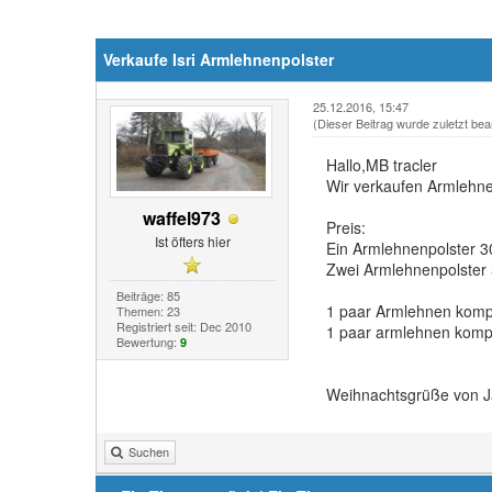
Verkaufe Isri Armlehnenpolster
25.12.2016, 15:47
(Dieser Beitrag wurde zuletzt bea
Hallo,MB tracler
Wir verkaufen Armlehne
waffel973
Preis:
Ist öfters hier
Ein Armlehnenpolster 3
Zwei Armlehnenpolster 
Beiträge: 85
1 paar Armlehnen kompl
Themen: 23
Registriert seit: Dec 2010
1 paar armlehnen kompl
Bewertung:
9
Weihnachtsgrüße von J
Suchen