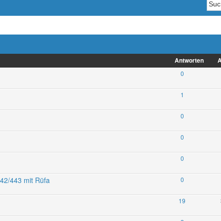
Antworten
A
0
1
0
0
0
442/443 mit Rüfa
0
19