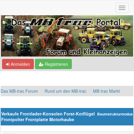
Anmelden
Registrieren
Das MB-trac Forum
Rund um den MB-trac
MB-trac Markt
Verkaufe Frontlader-Konsolen Forst-Kotflügel
Baumstrukturmodus
Frontpolter Frontplatte Motorhaube