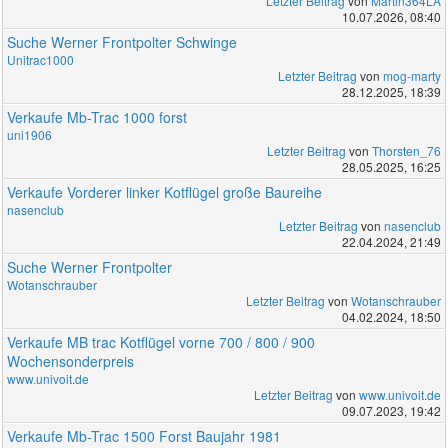
Letzter Beitrag
von
Martin364LA
10.07.2026, 08:40
Suche Werner Frontpolter Schwinge
Unitrac1000
Letzter Beitrag
von
mog-marty
28.12.2025, 18:39
Verkaufe Mb-Trac 1000 forst
uni1906
Letzter Beitrag
von
Thorsten_76
28.05.2025, 16:25
Verkaufe Vorderer linker Kotflügel große Baureihe
nasenclub
Letzter Beitrag
von
nasenclub
22.04.2024, 21:49
Suche Werner Frontpolter
Wotanschrauber
Letzter Beitrag
von
Wotanschrauber
04.02.2024, 18:50
Verkaufe MB trac Kotflügel vorne 700 / 800 / 900
Wochensonderpreis
www.univoit.de
Letzter Beitrag
von
www.univoit.de
09.07.2023, 19:42
Verkaufe Mb-Trac 1500 Forst Baujahr 1981