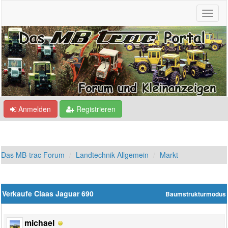
Anmelden
Registrieren
Das MB-trac Forum
Landtechnik Allgemein
Markt
Verkaufe Claas Jaguar 690
Baumstrukturmodus
michael