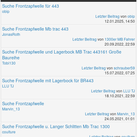
Suche Frontzapfwelle für 443
obip
Letzter Beitrag
von
obip
12.01.2025, 14:50
Suche Frontzapfwelle Mb trac 443
JonasRoth
Letzter Beitrag
von
1300er MB Fahrer
20.09.2022, 22:59
Suche Frontzapfwelle und Lagerbock MB Trac 443161 Große
Baureihe
Tobi130
Letzter Beitrag
von
schrauber59
15.07.2022, 07:25
Suche Frontzapfwelle mit Lagerbock für BR443
LLU TJ
Letzter Beitrag
von
LLU TJ
18.10.2021, 22:59
Suche Frontzapfwelle
Marvin_13
Letzter Beitrag
von
Marvin_13
24.05.2021, 01:01
Suche Frontzapfwelle u. Langer Schlitten Mb Trac 1300
coulture
Letzter Beitrag
von
coulture