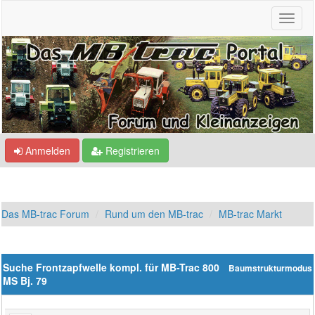
Anmelden
Registrieren
Das MB-trac Forum
Rund um den MB-trac
MB-trac Markt
Suche Frontzapfwelle kompl. für MB-Trac 800
Baumstrukturmodus
MS Bj. 79