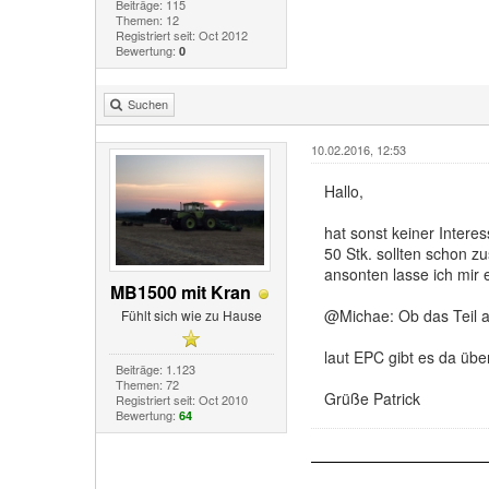
Beiträge: 115
Themen: 12
Registriert seit: Oct 2012
Bewertung:
0
Suchen
10.02.2016, 12:53
Hallo,
hat sonst keiner Intere
50 Stk. sollten schon
ansonten lasse ich mir 
MB1500 mit Kran
@Michae: Ob das Teil au
Fühlt sich wie zu Hause
laut EPC gibt es da üb
Beiträge: 1.123
Themen: 72
Grüße Patrick
Registriert seit: Oct 2010
Bewertung:
64