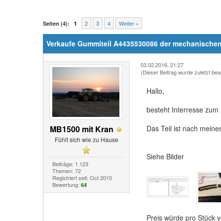
2
3
4
Weiter »
Seiten (4):
1
Verkaufe Gummiteil A4435530086 der mechanischen
03.02.2016, 21:27
(Dieser Beitrag wurde zuletzt bea
Hallo,
besteht Interresse zum
MB1500 mit Kran
Das Teil ist nach mein
Fühlt sich wie zu Hause
Siehe Bilder
Beiträge: 1.123
Themen: 72
Registriert seit: Oct 2010
Bewertung:
64
Preis würde pro Stück v