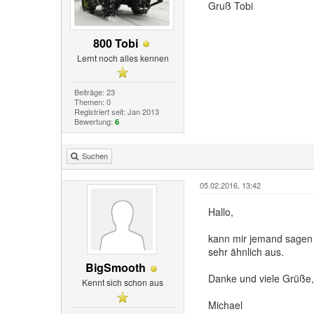
Gruß Tobi
800 Tobi
Lernt noch alles kennen
Beiträge: 23
Themen: 0
Registriert seit: Jan 2013
Bewertung:
6
Suchen
05.02.2016, 13:42
Hallo,
kann mir jemand sagen o
sehr ähnlich aus.
BigSmooth
Danke und viele Grüße,
Kennt sich schon aus
Michael