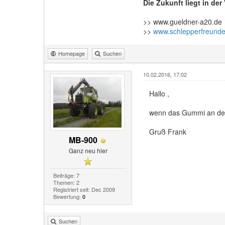
Die Zukunft liegt in de
>> www.gueldner-a20.de
>>
www.schlepperfreunde
Homepage
Suchen
10.02.2016, 17:02
Hallo ,
wenn das Gummi an denn
Gruß Frank
MB-900
Ganz neu hier
Beiträge: 7
Themen: 2
Registriert seit: Dec 2009
Bewertung:
0
Suchen