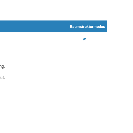
Baumstrukturmodus
#1
ng.
ut.