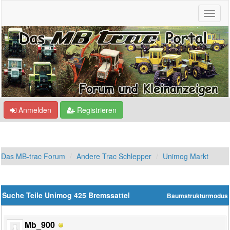
Anmelden
Registrieren
Das MB-trac Forum
Andere Trac Schlepper
Unimog Markt
Suche Teile Unimog 425 Bremssattel
Baumstrukturmodus
Mb_900