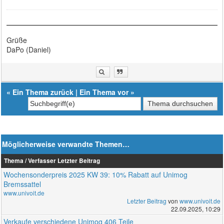
Grüße
DaPo (Daniel)
«
Ein Thema zurück
|
Ein Thema vor
»
Möglicherweise verwandte Themen…
Thema / Verfasser
Letzter Beitrag
Wochensonderpreis 2025 KW 39: 10% Rabatt auf Unimog
Bremssattel
www.univoit.de
Letzter Beitrag
von
www.univoit.de
22.09.2025, 10:29
Verkaufe verschiedene Unimog 406 Teile