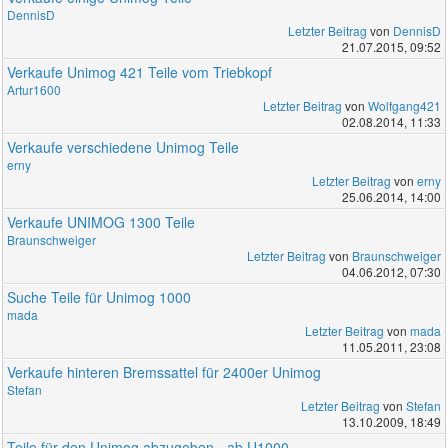
DennisD
Letzter Beitrag
von
DennisD
21.07.2015, 09:52
Verkaufe Unimog 421 Teile vom Triebkopf
Artur1600
Letzter Beitrag
von
Wolfgang421
02.08.2014, 11:33
Verkaufe verschiedene Unimog Teile
erny
Letzter Beitrag
von
erny
25.06.2014, 14:00
Verkaufe UNIMOG 1300 Teile
Braunschweiger
Letzter Beitrag
von
Braunschweiger
04.06.2012, 07:30
Suche Teile für Unimog 1000
mada
Letzter Beitrag
von
mada
11.05.2011, 23:08
Verkaufe hinteren Bremssattel für 2400er Unimog
Stefan
Letzter Beitrag
von
Stefan
13.10.2009, 18:49
Teile für den Unimog abzugeben - ab U1000