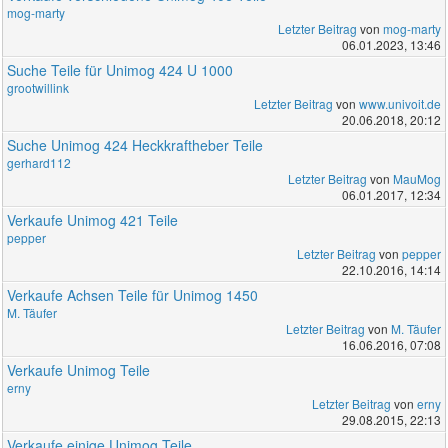
mog-marty
Letzter Beitrag
von
mog-marty
06.01.2023, 13:46
Suche Teile für Unimog 424 U 1000
grootwillink
Letzter Beitrag
von
www.univoit.de
20.06.2018, 20:12
Suche Unimog 424 Heckkraftheber Teile
gerhard112
Letzter Beitrag
von
MauMog
06.01.2017, 12:34
Verkaufe Unimog 421 Teile
pepper
Letzter Beitrag
von
pepper
22.10.2016, 14:14
Verkaufe Achsen Teile für Unimog 1450
M. Täufer
Letzter Beitrag
von
M. Täufer
16.06.2016, 07:08
Verkaufe Unimog Teile
erny
Letzter Beitrag
von
erny
29.08.2015, 22:13
Verkaufe einige Unimog Teile