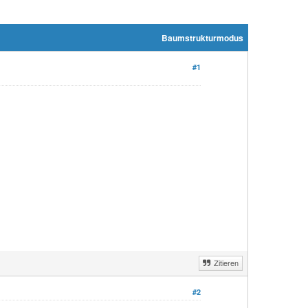
Baumstrukturmodus
#1
Zitieren
#2