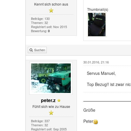
Kennt sich schon aus
Thumbnail(s)
Beiträge: 130
Themen: 32
Registriert seit: Nov 2015
Bewertung:
0
Suchen
30.01.2016, 21:16
Servus Manuel,
Top Bezug!! ist zwar nic
peter.z
Fühlt sich wie zu Hause
Grüße
Peter
Beiträge: 337
Themen: 32
Registriert seit: Sep 2005