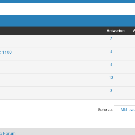
Antworten
A
2
c 1100
4
4
13
3
Gehe zu:
ac Forum