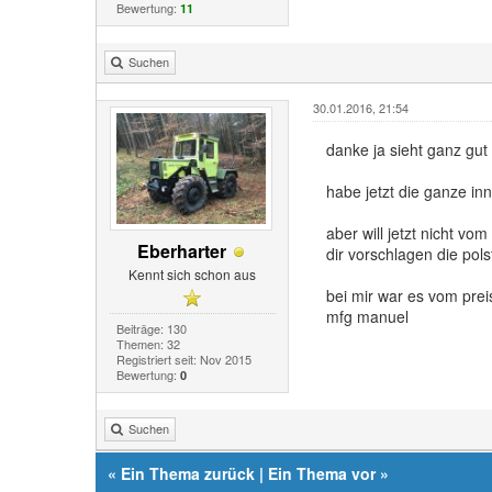
Bewertung:
11
Suchen
30.01.2016, 21:54
danke ja sieht ganz gu
habe jetzt die ganze in
aber will jetzt nicht v
Eberharter
dir vorschlagen die pol
Kennt sich schon aus
bei mir war es vom pre
mfg manuel
Beiträge: 130
Themen: 32
Registriert seit: Nov 2015
Bewertung:
0
Suchen
«
Ein Thema zurück
|
Ein Thema vor
»