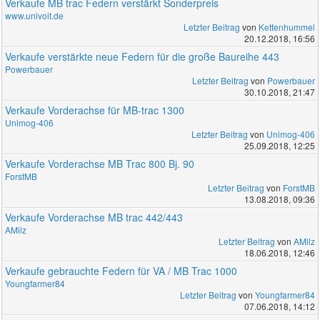
Verkaufe MB trac Federn verstärkt Sonderpreis
www.univoit.de
Letzter Beitrag
von
Kettenhummel
20.12.2018, 16:56
Verkaufe verstärkte neue Federn für die große Baureihe 443
Powerbauer
Letzter Beitrag
von
Powerbauer
30.10.2018, 21:47
Verkaufe Vorderachse für MB-trac 1300
Unimog-406
Letzter Beitrag
von
Unimog-406
25.09.2018, 12:25
Verkaufe Vorderachse MB Trac 800 Bj. 90
ForstMB
Letzter Beitrag
von
ForstMB
13.08.2018, 09:36
Verkaufe Vorderachse MB trac 442/443
AMilz
Letzter Beitrag
von
AMilz
18.06.2018, 12:46
Verkaufe gebrauchte Federn für VA / MB Trac 1000
Youngfarmer84
Letzter Beitrag
von
Youngfarmer84
07.06.2018, 14:12