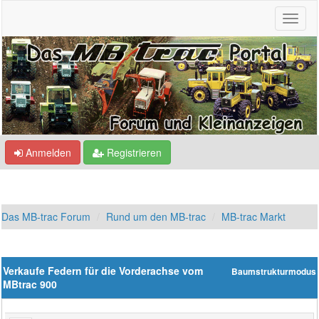
Anmelden
Registrieren
Das MB-trac Forum
Rund um den MB-trac
MB-trac Markt
Verkaufe Federn für die Vorderachse vom
Baumstrukturmodus
MBtrac 900