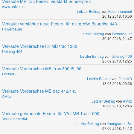
Verkaufe MB trac Federn verstärkt Sonderpreis
www.univoit.de
Letzter Beitrag
von
Kettenhummel
20.12.2018, 16:56
Verkaufe verstärkte neue Federn für die große Baureihe 443
Powerbauer
Letzter Beitrag
von
Powerbauer
30.10.2018, 21:47
Verkaufe Vorderachse für MB-trac 1300
Unimog-406
Letzter Beitrag
von
Unimog-406
25.09.2018, 12:25
Verkaufe Vorderachse MB Trac 800 Bj. 90
ForstMB
Letzter Beitrag
von
ForstMB
13.08.2018, 09:36
Verkaufe Vorderachse MB trac 442/443
AMilz
Letzter Beitrag
von
AMilz
18.06.2018, 12:46
Verkaufe gebrauchte Federn für VA / MB Trac 1000
Youngfarmer84
Letzter Beitrag
von
Youngfarmer84
07.06.2018, 14:12