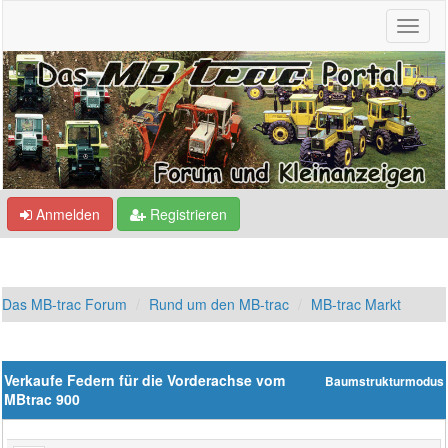
Anmelden
Registrieren
Das MB-trac Forum
Rund um den MB-trac
MB-trac Markt
Verkaufe Federn für die Vorderachse vom
Baumstrukturmodus
MBtrac 900