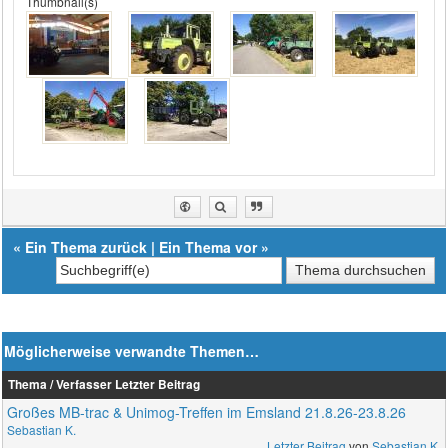
Thumbnail(s)
«
Ein Thema zurück
|
Ein Thema vor
»
Möglicherweise verwandte Themen…
Thema / Verfasser
Letzter Beitrag
Großes MB-trac & Unimog-Treffen im Emsland 21.8.26-23.8.26
Sebastian K.
Letzter Beitrag
von
Sebastian K.