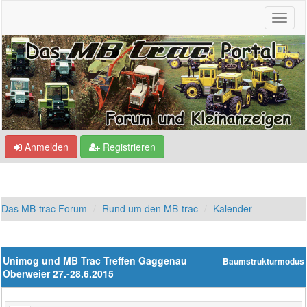
Anmelden
Registrieren
Das MB-trac Forum
Rund um den MB-trac
Kalender
Unimog und MB Trac Treffen Gaggenau
Baumstrukturmodus
Oberweier 27.-28.6.2015