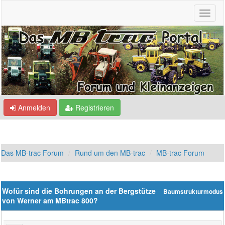
Anmelden
Registrieren
Das MB-trac Forum
Rund um den MB-trac
MB-trac Forum
Wofür sind die Bohrungen an der Bergstütze
Baumstrukturmodus
von Werner am MBtrac 800?