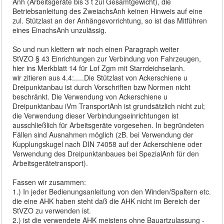
Anh (Arbeitsgeräte bis 3 t zul Gesamtgewicht), die
Betriebsanleitung des ZweiachsAnh keinen Hinweis auf eine
zul. Stützlast an der Anhängevorrichtung, so ist das Mitführen
eines EinachsAnh unzulässig.
So und nun klettern wir noch einen Paragraph weiter
StVZO § 43 Einrichtungen zur Verbindung von Fahrzeugen,
hier ins Merkblatt 14 für Lof Zgm mit Starrdeichselanh.
wir zitieren aus 4.4:.....Die Stützlast von Ackerschiene u
Dreipunktanbau ist durch Vorschriften bzw Normen nicht
beschränkt. Die Verwendung von Ackerschiene u
Dreipunktanbau iVm TransportAnh ist grundsätzlich nicht zul;
die Verwendung dieser Verbindungseinrichtungen ist
ausschließlich für Arbeitsgeräte vorgesehen. In begründeten
Fällen sind Ausnahmen möglich (zB. bei Verwendung der
Kupplungskugel nach DIN 74058 auf der Ackerschiene oder
Verwendung des Dreipunktanbaues bei SpezialAnh für den
Arbeitsgerätetransport).
Fassen wir zusammen:
1.) In jeder Bedienungsanleitung von den Winden/Spaltern etc.
die eine AHK haben steht daß die AHK nicht im Bereich der
StVZO zu verwenden ist.
2.) ist die verwendete AHK meistens ohne Bauartzulassung -