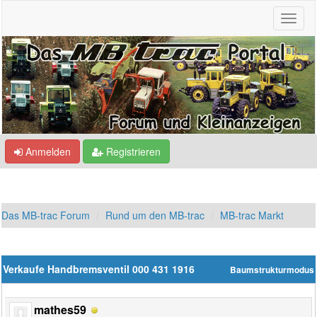
Anmelden
Registrieren
Das MB-trac Forum
Rund um den MB-trac
MB-trac Markt
Verkaufe Handbremsventil 000 431 1916
Baumstrukturmodus
mathes59