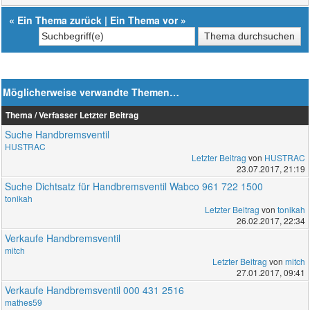
«
Ein Thema zurück
|
Ein Thema vor
»
Möglicherweise verwandte Themen…
Thema / Verfasser
Letzter Beitrag
Suche Handbremsventil
HUSTRAC
Letzter Beitrag
von
HUSTRAC
23.07.2017, 21:19
Suche Dichtsatz für Handbremsventil Wabco 961 722 1500
tonikah
Letzter Beitrag
von
tonikah
26.02.2017, 22:34
Verkaufe Handbremsventil
mitch
Letzter Beitrag
von
mitch
27.01.2017, 09:41
Verkaufe Handbremsventil 000 431 2516
mathes59