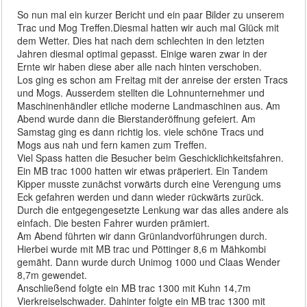
So nun mal ein kurzer Bericht und ein paar Bilder zu unserem
Trac und Mog Treffen.Diesmal hatten wir auch mal Glück mit
dem Wetter. Dies hat nach dem schlechten in den letzten
Jahren diesmal optimal gepasst. Einige waren zwar in der
Ernte wir haben diese aber alle nach hinten verschoben.
Los ging es schon am Freitag mit der anreise der ersten Tracs
und Mogs. Ausserdem stellten die Lohnunternehmer und
Maschinenhändler etliche moderne Landmaschinen aus. Am
Abend wurde dann die Bierstanderöffnung gefeiert. Am
Samstag ging es dann richtig los. viele schöne Tracs und
Mogs aus nah und fern kamen zum Treffen.
Viel Spass hatten die Besucher beim Geschicklichkeitsfahren.
Ein MB trac 1000 hatten wir etwas präperiert. Ein Tandem
Kipper musste zunächst vorwärts durch eine Verengung ums
Eck gefahren werden und dann wieder rückwärts zurück.
Durch die entgegengesetzte Lenkung war das alles andere als
einfach. Die besten Fahrer wurden prämiert.
Am Abend führten wir dann Grünlandvorführungen durch.
Hierbei wurde mit MB trac und Pöttinger 8,6 m Mähkombi
gemäht. Dann wurde durch Unimog 1000 und Claas Wender
8,7m gewendet.
Anschließend folgte ein MB trac 1300 mit Kuhn 14,7m
Vierkreiselschwader. Dahinter folgte ein MB trac 1300 mit