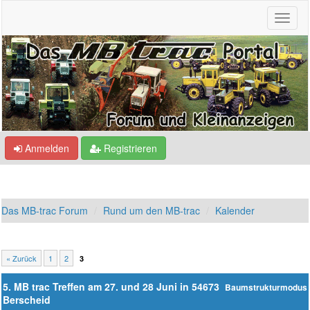
Anmelden
Registrieren
Das MB-trac Forum
Rund um den MB-trac
Kalender
« Zurück
1
2
3
5. MB trac Treffen am 27. und 28 Juni in 54673
Baumstrukturmodus
Berscheid