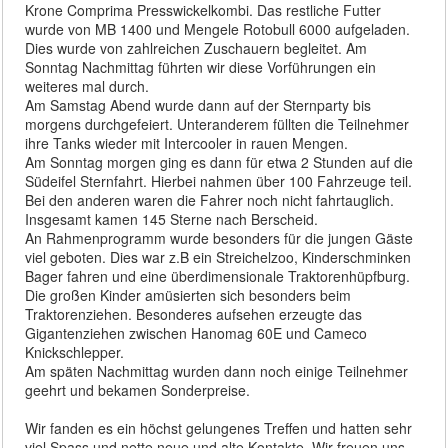
Krone Comprima Presswickelkombi. Das restliche Futter
wurde von MB 1400 und Mengele Rotobull 6000 aufgeladen.
Dies wurde von zahlreichen Zuschauern begleitet. Am
Sonntag Nachmittag führten wir diese Vorführungen ein
weiteres mal durch.
Am Samstag Abend wurde dann auf der Sternparty bis
morgens durchgefeiert. Unteranderem füllten die Teilnehmer
ihre Tanks wieder mit Intercooler in rauen Mengen.
Am Sonntag morgen ging es dann für etwa 2 Stunden auf die
Südeifel Sternfahrt. Hierbei nahmen über 100 Fahrzeuge teil.
Bei den anderen waren die Fahrer noch nicht fahrtauglich.
Insgesamt kamen 145 Sterne nach Berscheid.
An Rahmenprogramm wurde besonders für die jungen Gäste
viel geboten. Dies war z.B ein Streichelzoo, Kinderschminken
Bager fahren und eine überdimensionale Traktorenhüpfburg.
Die großen Kinder amüsierten sich besonders beim
Traktorenziehen. Besonderes aufsehen erzeugte das
Gigantenziehen zwischen Hanomag 60E und Cameco
Knickschlepper.
Am späten Nachmittag wurden dann noch einige Teilnehmer
geehrt und bekamen Sonderpreise.
Wir fanden es ein höchst gelungenes Treffen und hatten sehr
viel Spass und nette neue und alte Kontakte. Wir freuen uns