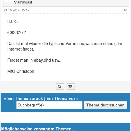
Stammgast
24.10.2014, 15:12
#6
Hallo,
6000€???
Das ist mal wieder die typische Verarsche,was man ständig im
Internet findet.
Findet man in ebay,dhd usw...
MfG Christoph
«
Ein Thema zurück
|
Ein Thema vor
»
Möglicherweise verwandte Themen…