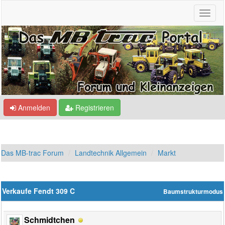
Anmelden
Registrieren
Das MB-trac Forum
Landtechnik Allgemein
Markt
Verkaufe Fendt 309 C
Baumstrukturmodus
Schmidtchen