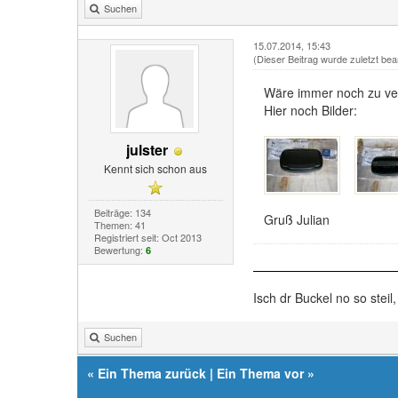
Suchen
15.07.2014, 15:43
(Dieser Beitrag wurde zuletzt bea
Wäre immer noch zu ve
Hier noch Bilder:
julster
Kennt sich schon aus
Beiträge: 134
Gruß Julian
Themen: 41
Registriert seit: Oct 2013
Bewertung:
6
Isch dr Buckel no so steil,
Suchen
«
Ein Thema zurück
|
Ein Thema vor
»