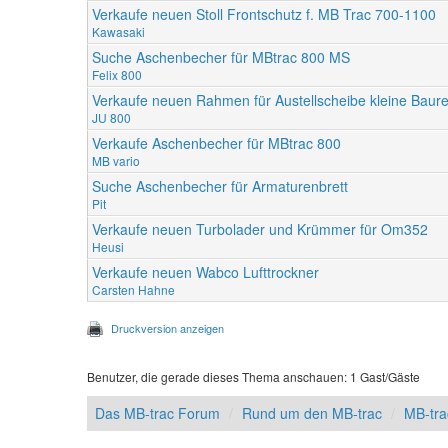
Verkaufe neuen Stoll Frontschutz f. MB Trac 700-1100
Kawasaki
Suche Aschenbecher für MBtrac 800 MS
Felix 800
Verkaufe neuen Rahmen für Austellscheibe kleine Baurei
JU 800
Verkaufe Aschenbecher für MBtrac 800
MB vario
Suche Aschenbecher für Armaturenbrett
Pit
Verkaufe neuen Turbolader und Krümmer für Om352
Heusi
Verkaufe neuen Wabco Lufttrockner
Carsten Hahne
Druckversion anzeigen
Benutzer, die gerade dieses Thema anschauen: 1 Gast/Gäste
Das MB-trac Forum
Rund um den MB-trac
MB-tra