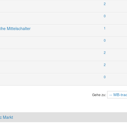
2
0
he Mittelschalter
1
0
2
2
0
Gehe zu:
c Markt