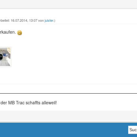
rbeitet: 16.07.2014, 13:07 von
julster
.)
rkaufen.
 der MB Trac schaffts alleweil!