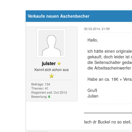
Verkaufe neuen Aschenbecher
30.03.2014, 21:59
Hallo,
ich hätte einen origin
gekauft, doch leider is
die Seitenschalter geda
julster
die Arbeitsscheinwerfe
Kennt sich schon aus
Habe an ca. 18€ + Vers
Beiträge: 134
Themen: 41
Gruß
Registriert seit: Oct 2013
Julian
Bewertung:
6
Isch dr Buckel no so steil,