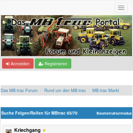
Anmelden
Registrieren
Das MB-trac Forum
Rund um den MB-trac
MB-trac Markt
Suche Felgen/Reifen für MBtrac 65/70
Baumstrukturmodus
Kriechgang