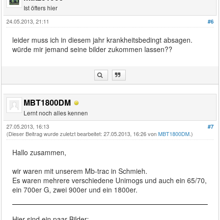
Ist öfters hier
24.05.2013, 21:11
#6
leider muss ich in diesem jahr krankheitsbedingt absagen.
würde mir jemand seine bilder zukommen lassen??
MBT1800DM
Lernt noch alles kennen
27.05.2013, 16:13
#7
(Dieser Beitrag wurde zuletzt bearbeitet: 27.05.2013, 16:26 von
MBT1800DM
.)
Hallo zusammen,
wir waren mit unserem Mb-trac in Schmieh.
Es waren mehrere verschiedene Unimogs und auch ein 65/70,
ein 700er G, zwei 900er und ein 1800er.
Hier sind ein paar Bilder: