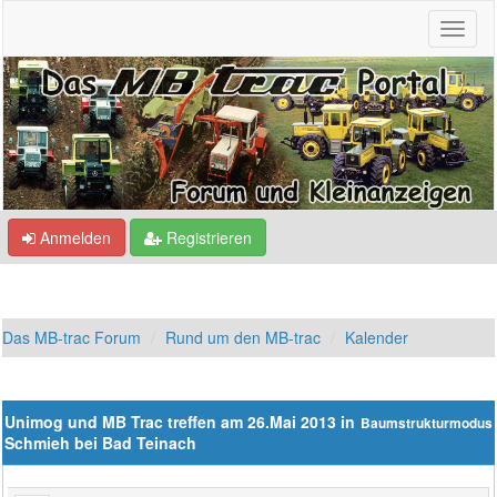
Anmelden
Registrieren
Das MB-trac Forum
Rund um den MB-trac
Kalender
Unimog und MB Trac treffen am 26.Mai 2013 in
Baumstrukturmodus
Schmieh bei Bad Teinach