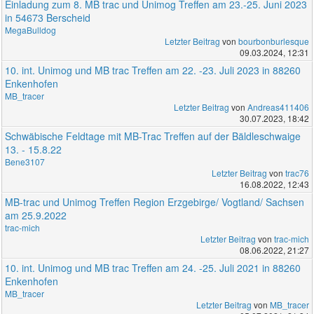
Einladung zum 8. MB trac und Unimog Treffen am 23.-25. Juni 2023
in 54673 Berscheid
MegaBulldog
Letzter Beitrag
von
bourbonburlesque
09.03.2024, 12:31
10. int. Unimog und MB trac Treffen am 22. -23. Juli 2023 in 88260
Enkenhofen
MB_tracer
Letzter Beitrag
von
Andreas411406
30.07.2023, 18:42
Schwäbische Feldtage mit MB-Trac Treffen auf der Bäldleschwaige
13. - 15.8.22
Bene3107
Letzter Beitrag
von
trac76
16.08.2022, 12:43
MB-trac und Unimog Treffen Region Erzgebirge/ Vogtland/ Sachsen
am 25.9.2022
trac-mich
Letzter Beitrag
von
trac-mich
08.06.2022, 21:27
10. int. Unimog und MB trac Treffen am 24. -25. Juli 2021 in 88260
Enkenhofen
MB_tracer
Letzter Beitrag
von
MB_tracer