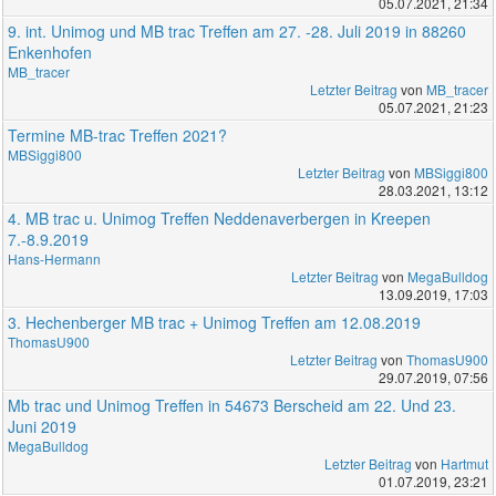
05.07.2021, 21:34
9. int. Unimog und MB trac Treffen am 27. -28. Juli 2019 in 88260
Enkenhofen
MB_tracer
Letzter Beitrag
von
MB_tracer
05.07.2021, 21:23
Termine MB-trac Treffen 2021?
MBSiggi800
Letzter Beitrag
von
MBSiggi800
28.03.2021, 13:12
4. MB trac u. Unimog Treffen Neddenaverbergen in Kreepen
7.-8.9.2019
Hans-Hermann
Letzter Beitrag
von
MegaBulldog
13.09.2019, 17:03
3. Hechenberger MB trac + Unimog Treffen am 12.08.2019
ThomasU900
Letzter Beitrag
von
ThomasU900
29.07.2019, 07:56
Mb trac und Unimog Treffen in 54673 Berscheid am 22. Und 23.
Juni 2019
MegaBulldog
Letzter Beitrag
von
Hartmut
01.07.2019, 23:21