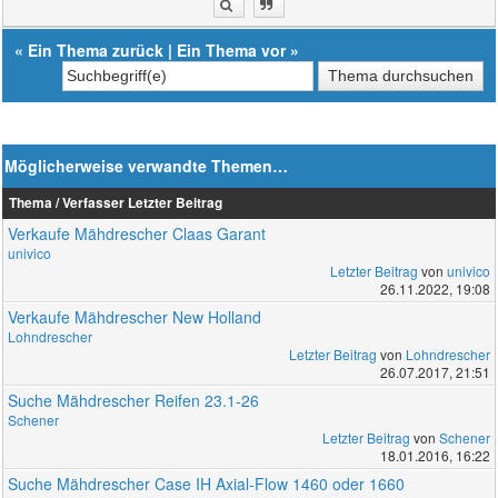
«
Ein Thema zurück
|
Ein Thema vor
»
Möglicherweise verwandte Themen…
Thema / Verfasser
Letzter Beitrag
Verkaufe Mähdrescher Claas Garant
univico
Letzter Beitrag
von
univico
26.11.2022, 19:08
Verkaufe Mähdrescher New Holland
Lohndrescher
Letzter Beitrag
von
Lohndrescher
26.07.2017, 21:51
Suche Mähdrescher Reifen 23.1-26
Schener
Letzter Beitrag
von
Schener
18.01.2016, 16:22
Suche Mähdrescher Case IH Axial-Flow 1460 oder 1660