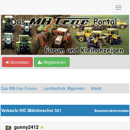
Anmelden
Registrieren
Das MB-trac Forum
Landtechnik Allgemein
Markt
Verkaufe IHC Mähdrescher 321
Baumstrukturmodus
gunny2412