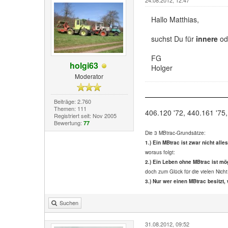
Hallo Matthias,
suchst Du für
innere
od
FG
holgi63
Holger
Moderator
Beiträge: 2.760
Themen: 111
406.120 '72, 440.161 '75,
Registriert seit: Nov 2005
Bewertung:
77
Die 3 MBtrac-Grundsätze:
1.) Ein MBtrac ist zwar nicht alle
woraus folgt:
2.) Ein Leben ohne MBtrac ist mög
doch zum Glück für die vielen Nicht
3.) Nur wer einen MBtrac besitzt, 
Suchen
31.08.2012, 09:52