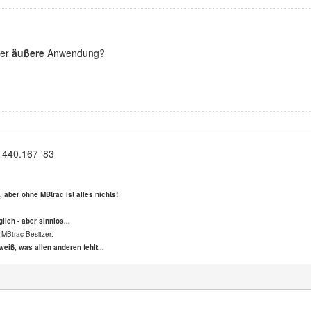
er
äußere
Anwendung?
 440.167 '83
s, aber ohne MBtrac ist alles nichts!
lich - aber sinnlos...
 MBtrac Besitzer:
weiß, was allen anderen fehlt...