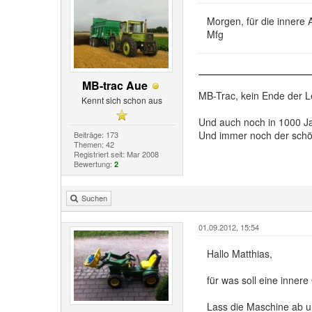
Morgen, für die innere
Mfg
MB-trac Aue
MB-Trac, kein Ende der 
Kennt sich schon aus
Und auch noch in 1000 J
Und immer noch der schön
Beiträge: 173
Themen: 42
Registriert seit: Mar 2008
Bewertung:
2
Suchen
01.09.2012, 15:54
Hallo Matthias,
für was soll eine innere
Lass die Maschine ab un