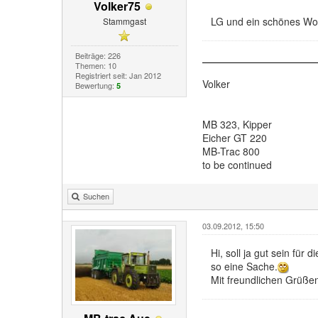
Volker75
LG und ein schönes W
Stammgast
Beiträge: 226
Themen: 10
Registriert seit: Jan 2012
Volker
Bewertung:
5
MB 323, Kipper
Eicher GT 220
MB-Trac 800
to be continued
Suchen
03.09.2012, 15:50
Hi, soll ja gut sein fü
so eine Sache.
Mit freundlichen Grüße