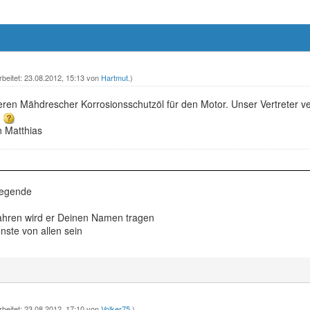
rbeitet: 23.08.2012, 15:13 von
Hartmut
.)
eren Mähdrescher Korrosionsschutzöl für den Motor. Unser Vertreter v
?
n Matthias
Legende
ahren wird er Deinen Namen tragen
ste von allen sein
rbeitet: 23.08.2012, 17:10 von
Volker75
.)