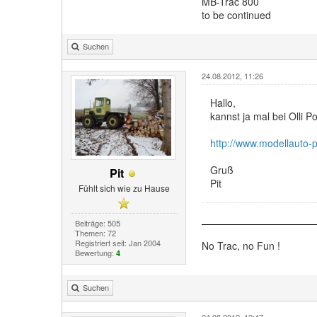
MB-Trac 800
to be continued
Suchen
24.08.2012, 11:26
Hallo,
kannst ja mal bei Olli P
http://www.modellauto-p
Gruß
Pit
Pit
Fühlt sich wie zu Hause
Beiträge: 505
Themen: 72
Registriert seit: Jan 2004
No Trac, no Fun !
Bewertung:
4
Suchen
24.08.2012, 12:47