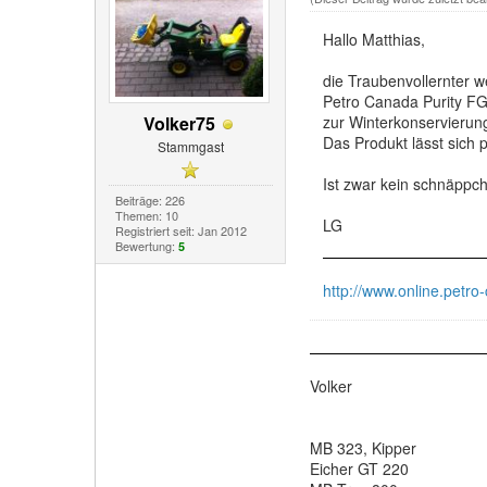
Hallo Matthias,
die Traubenvollernter w
Petro Canada Purity F
Volker75
zur Winterkonservierun
Das Produkt lässt sich 
Stammgast
Ist zwar kein schnäppch
Beiträge: 226
Themen: 10
LG
Registriert seit: Jan 2012
Bewertung:
5
http://www.online.petro
Volker
MB 323, Kipper
Eicher GT 220