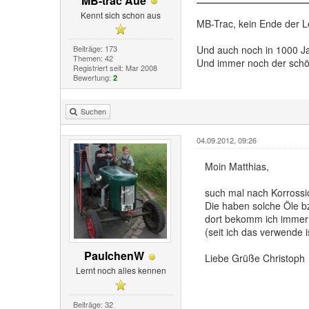
MB-trac Aue
Kennt sich schon aus
MB-Trac, kein Ende der 
Und auch noch in 1000 J
Beiträge: 173
Themen: 42
Und immer noch der schön
Registriert seit: Mar 2008
Bewertung:
2
Suchen
04.09.2012, 09:26
Moin Matthias,
such mal nach Korrossi
Die haben solche Öle b
dort bekomm ich immer 
(seit ich das verwende i
PaulchenW
Liebe Grüße Christoph
Lernt noch alles kennen
Beiträge: 32