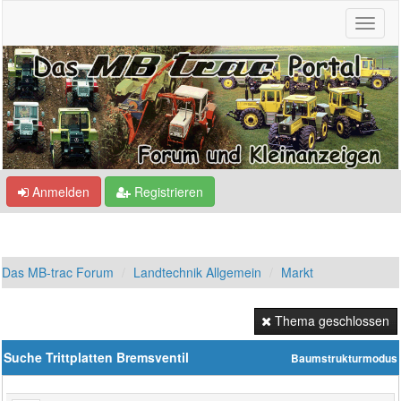
Anmelden
Registrieren
Das MB-trac Forum
Landtechnik Allgemein
Markt
Thema geschlossen
Suche Trittplatten Bremsventil
Baumstrukturmodus