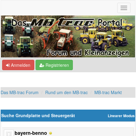
Anmelden
Registrieren
Das MB-trac Forum
Rund um den MB-trac
MB-trac Markt
Suche Grundplatte und Steuergerät
Linearer Modus
bayern-benno