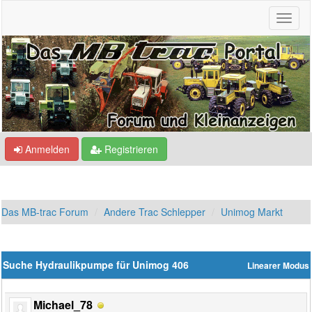
Anmelden
Registrieren
Das MB-trac Forum
Andere Trac Schlepper
Unimog Markt
Suche Hydraulikpumpe für Unimog 406
Linearer Modus
Michael_78