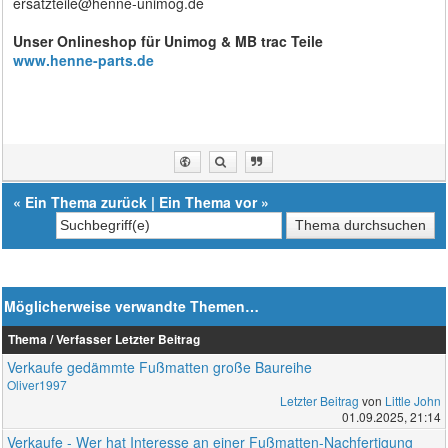
ersatzteile@henne-unimog.de
Unser Onlineshop für Unimog & MB trac Teile
www.henne-parts.de
«
Ein Thema zurück
|
Ein Thema vor
»
Möglicherweise verwandte Themen…
Thema / Verfasser
Letzter Beitrag
Verkaufe gedämmte Fußmatten große Baureihe
Oliver1997
Letzter Beitrag
von
Little John
01.09.2025, 21:14
Verkaufe - Wer hat Interesse an einer Fußmatten-Nachfertigung