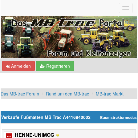
Anmelden
Registrieren
Das MB-trac Forum
Rund um den MB-trac
MB-trac Markt
Verkaufe Fußmatten MB Trac A4416840002
Baumstrukturmodus
HENNE-UNIMOG