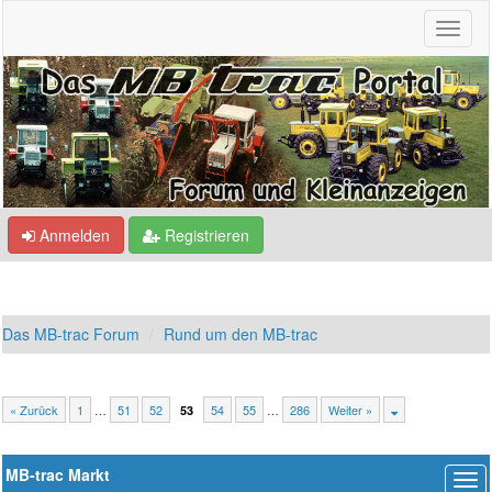
Anmelden
Registrieren
Das MB-trac Forum
Rund um den MB-trac
« Zurück
1
…
51
52
54
55
…
286
Weiter »
53
MB-trac Markt