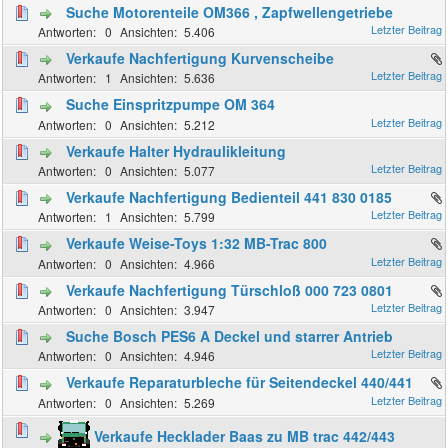
Suche Motorenteile OM366 , Zapfwellengetriebe
0
5.406
Verkaufe Nachfertigung Kurvenscheibe
1
5.636
Suche Einspritzpumpe OM 364
0
5.212
Verkaufe Halter Hydraulikleitung
0
5.077
Verkaufe Nachfertigung Bedienteil 441 830 0185
1
5.799
Verkaufe Weise-Toys 1:32 MB-Trac 800
0
4.966
Verkaufe Nachfertigung Türschloß 000 723 0801
0
3.947
Suche Bosch PES6 A Deckel und starrer Antrieb
0
4.946
Verkaufe Reparaturbleche für Seitendeckel 440/441
0
5.269
Verkaufe Hecklader Baas zu MB trac 442/443