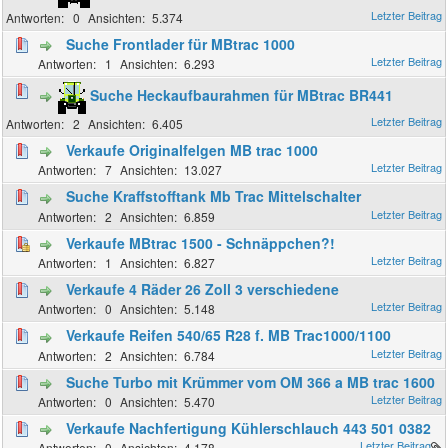
0
5.374
Suche Frontlader für MBtrac 1000
1
6.293
Suche Heckaufbaurahmen für MBtrac BR441
2
6.405
Verkaufe Originalfelgen MB trac 1000
7
13.027
Suche Kraffstofftank Mb Trac Mittelschalter
2
6.859
Verkaufe MBtrac 1500 - Schnäppchen?!
1
6.827
Verkaufe 4 Räder 26 Zoll 3 verschiedene
0
5.148
Verkaufe Reifen 540/65 R28 f. MB Trac1000/1100
2
6.784
Suche Turbo mit Krümmer vom OM 366 a MB trac 1600
0
5.470
Verkaufe Nachfertigung Kühlerschlauch 443 501 0382
0
4.178