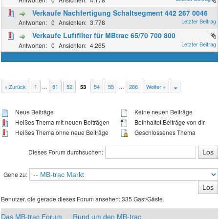
Verkaufe Nachfertigung Schaltsegment 442 267 0046
0
3.778
Verkaufe Luftfilter für MBtrac 65/70 700 800
0
4.265
« Zurück
1
…
51
52
54
55
…
286
Weiter »
53
Neue Beiträge
Keine neuen Beiträge
Heißes Thema mit neuen Beiträgen
Beinhaltet Beiträge von dir
Heißes Thema ohne neue Beiträge
Geschlossenes Thema
Dieses Forum durchsuchen:
Gehe zu:
Benutzer, die gerade dieses Forum ansehen: 335 Gast/Gäste
Das MB-trac Forum
Rund um den MB-trac