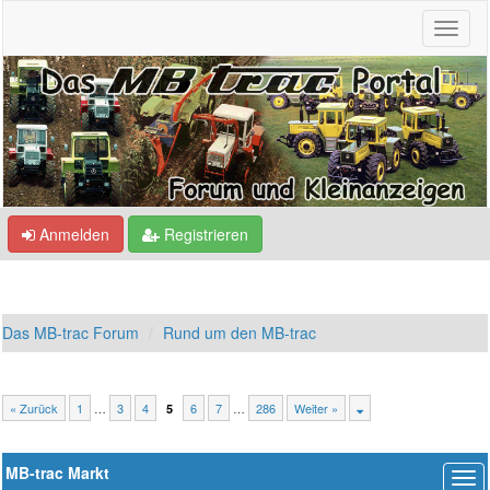
Anmelden
Registrieren
Das MB-trac Forum
Rund um den MB-trac
« Zurück
1
…
3
4
6
7
…
286
Weiter »
5
MB-trac Markt