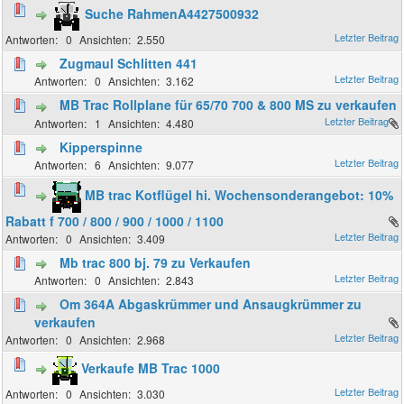
Suche RahmenA4427500932
0
2.550
Zugmaul Schlitten 441
0
3.162
MB Trac Rollplane für 65/70 700 & 800 MS zu verkaufen
1
4.480
Kipperspinne
6
9.077
MB trac Kotflügel hi. Wochensonderangebot: 10%
Rabatt f 700 / 800 / 900 / 1000 / 1100
0
3.409
Mb trac 800 bj. 79 zu Verkaufen
0
2.843
Om 364A Abgaskrümmer und Ansaugkrümmer zu
verkaufen
0
2.968
Verkaufe MB Trac 1000
0
3.030