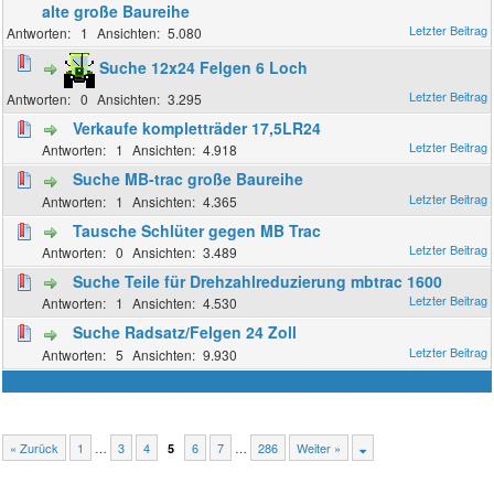
alte große Baureihe
1
5.080
Suche 12x24 Felgen 6 Loch
0
3.295
Verkaufe kompletträder 17,5LR24
1
4.918
Suche MB-trac große Baureihe
1
4.365
Tausche Schlüter gegen MB Trac
0
3.489
Suche Teile für Drehzahlreduzierung mbtrac 1600
1
4.530
Suche Radsatz/Felgen 24 Zoll
5
9.930
« Zurück
1
…
3
4
6
7
…
286
Weiter »
5