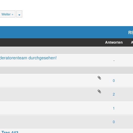
Weiter »
R
Antworten
A
oderatorenteam durchgesehen!
-
0
2
1
0
 Trac 443