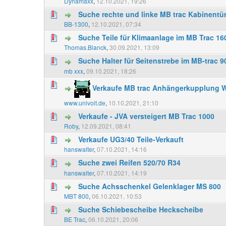
Dynamaxx
,
12.10.2021, 19:26
Suche rechte und linke MB trac Kabinentü
BB-1300
,
12.10.2021, 07:34
Suche Teile für Klimaanlage im MB Trac 16
Thomas.Blanck
,
30.09.2021, 13:09
Suche Halter für Seitenstrebe im MB-trac 
mb xxx
,
09.10.2021, 18:26
Verkaufe MB trac Anhängerkupplung 
www.univoit.de
,
10.10.2021, 21:10
Verkaufe - JVA versteigert MB Trac 1000
Roby
,
12.09.2021, 08:41
Verkaufe UG3/40 Teile-Verkauft
hanswalter
,
07.10.2021, 14:16
Suche zwei Reifen 520/70 R34
hanswalter
,
07.10.2021, 14:19
Suche Achsschenkel Gelenklager MS 800
MBT 800
,
06.10.2021, 10:53
Suche Schiebescheibe Heckscheibe
BE Trac
,
06.10.2021, 20:06