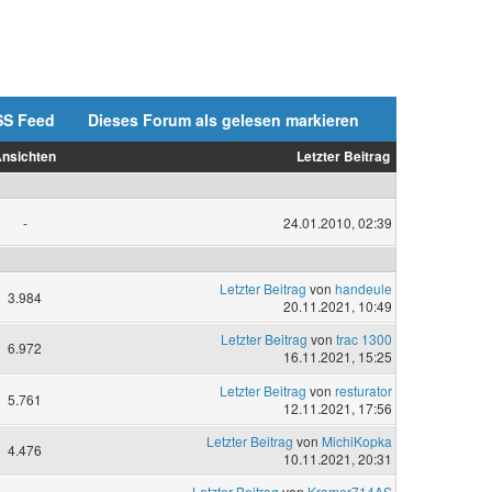
SS Feed
Dieses Forum als gelesen markieren
nsichten
Letzter Beitrag
-
24.01.2010, 02:39
Letzter Beitrag
von
handeule
3.984
20.11.2021, 10:49
Letzter Beitrag
von
trac 1300
6.972
16.11.2021, 15:25
Letzter Beitrag
von
resturator
5.761
12.11.2021, 17:56
Letzter Beitrag
von
MichiKopka
4.476
10.11.2021, 20:31
Letzter Beitrag
von
Kramer714AS