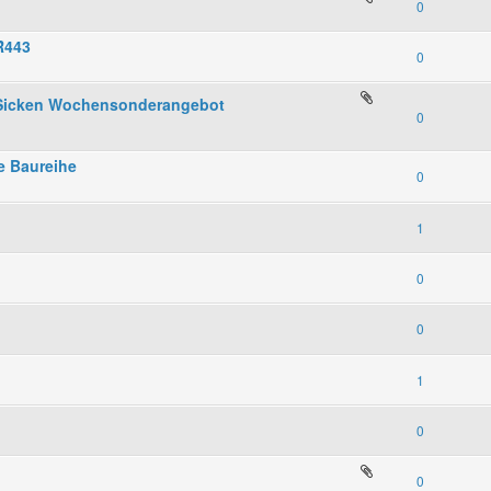
0
R443
0
t Sicken Wochensonderangebot
0
ße Baureihe
0
1
0
0
1
0
0