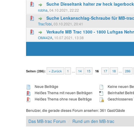
Suche Dieseltank halter zw heck lagerbock
robha
,
04.10.2021, 22:22
Suche Lenkanschlag-Schraube für MB-trac
TracTobi
,
03.10.2021, 20:41
Verkaufe MB Trac 1300 - 1800 Luftgas Neh
OM442A
,
10.07.2021, 13:38
« Zurück
1
…
14
15
17
18
…
286
Seiten (286):
16
Neue Beiträge
Keine neuen Be
Heißes Thema mit neuen Beiträgen
Beinhaltet Beitr
Heißes Thema ohne neue Beiträge
Geschlossenes
Benutzer, die gerade dieses Forum ansehen: 361 Gast/Gäste
Das MB-trac Forum
Rund um den MB-trac