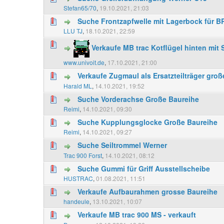
Stefan65/70
,
19.10.2021, 21:03
Suche Frontzapfwelle mit Lagerbock für B
LLU TJ
,
18.10.2021, 22:59
Verkaufe MB trac Kotflügel hinten mi
www.univoit.de
,
17.10.2021, 21:00
Verkaufe Zugmaul als Ersatzteilträger gro
Harald ML
,
14.10.2021, 19:52
Suche Vorderachse Große Baureihe
Reimi
,
14.10.2021, 09:30
Suche Kupplungsglocke Große Baureihe
Reimi
,
14.10.2021, 09:27
Suche Seiltrommel Werner
Trac 900 Forst
,
14.10.2021, 08:12
Suche Gummi für Griff Ausstellscheibe
HUSTRAC
,
01.08.2021, 11:51
Verkaufe Aufbaurahmen grosse Baureihe
handeule
,
13.10.2021, 10:07
Verkaufe MB trac 900 MS - verkauft