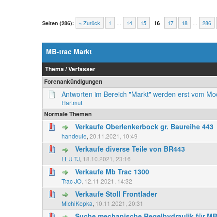
« Zurück
1
…
14
15
17
18
…
286
Seiten (286):
16
MB-trac Markt
Thema
/
Verfasser
Forenankündigungen
Antworten im Bereich "Markt" werden erst vom M
Hartmut
Normale Themen
Verkaufe Oberlenkerbock gr. Baureihe 443
handeule
,
20.11.2021, 10:49
Verkaufe diverse Teile von BR443
LLU TJ
,
18.10.2021, 23:16
Verkaufe Mb Trac 1300
Trac JO
,
12.11.2021, 14:32
Verkaufe Stoll Frontlader
MichiKopka
,
10.11.2021, 20:31
Suche mechanische Regelhydraulik für MB