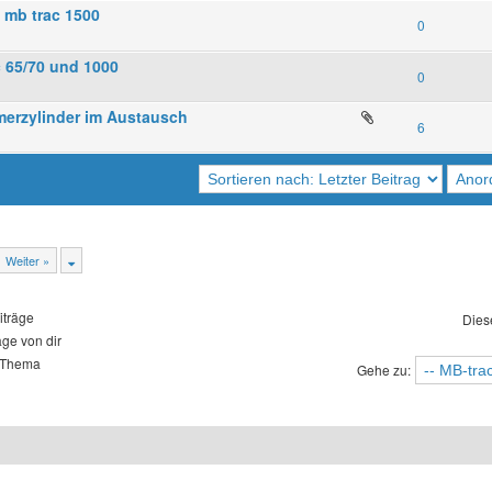
 mb trac 1500
0
 65/70 und 1000
0
merzylinder im Austausch
6
Weiter »
iträge
Dies
äge von dir
 Thema
Gehe zu: