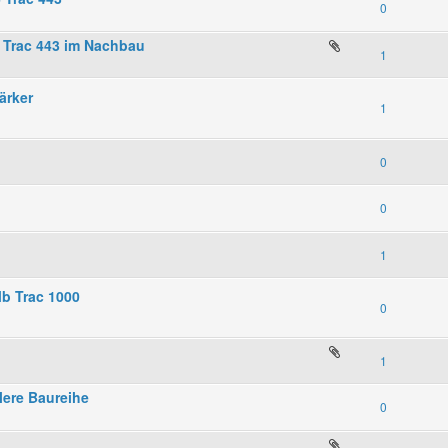
0
 Trac 443 im Nachbau
1
ärker
1
0
0
1
Mb Trac 1000
0
1
lere Baureihe
0