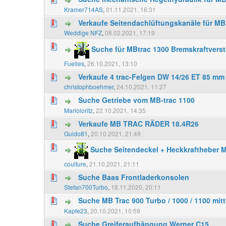
Kramer714AS
,
01.11.2021, 16:31
Verkaufe Seitendachlüftungskanäle für MB
Weddige NFZ
,
08.02.2021, 17:19
Suche für MBtrac 1300 Bremskraftverst
Fuelles
,
26.10.2021, 13:10
Verkaufe 4 trac-Felgen DW 14/26 ET 85 mm
christophboehmer
,
24.10.2021, 11:27
Suche Getriebe vom MB-trac 1100
Marioloritz
,
22.10.2021, 14:35
Verkaufe MB TRAC RÄDER 18.4R26
Guido81
,
20.10.2021, 21:49
Suche Seitendeckel + Heckkraftheber 
coulture
,
21.10.2021, 21:11
Suche Baas Frontladerkonsolen
Stefan700Turbo
,
18.11.2020, 20:11
Suche MB Trac 900 Turbo / 1000 / 1100 mitt
Kapfe23
,
20.10.2021, 10:59
Suche Greiferaufhängung Werner C15