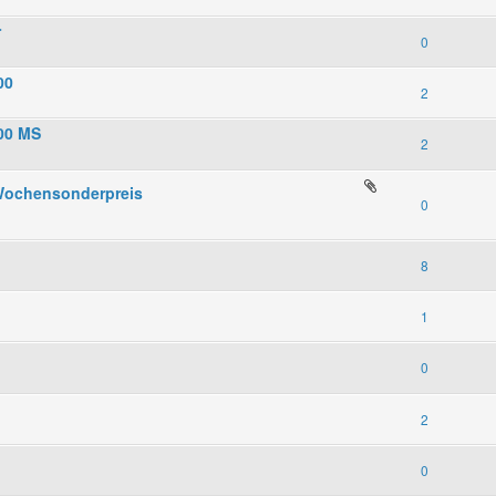
r
0
00
2
900 MS
2
Wochensonderpreis
0
8
1
0
2
0