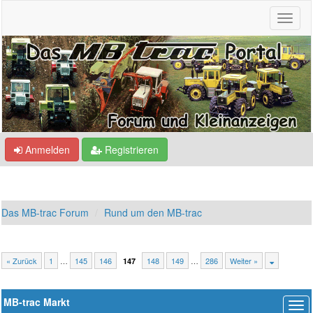
Anmelden
Registrieren
Das MB-trac Forum
Rund um den MB-trac
« Zurück
1
…
145
146
148
149
…
286
Weiter »
147
MB-trac Markt