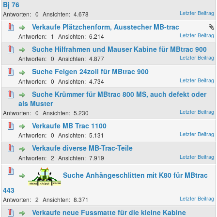
Bj 76
0
4.678
Verkaufe Plätzchenform, Ausstecher MB-trac
1
6.214
Suche Hilfrahmen und Mauser Kabine für MBtrac 900
0
4.877
Suche Felgen 24zoll für MBtrac 900
0
4.734
Suche Krümmer für MBtrac 800 MS, auch defekt oder
als Muster
0
5.230
Verkaufe MB Trac 1100
0
5.131
Verkaufe diverse MB-Trac-Teile
2
7.919
Suche Anhängeschlitten mit K80 für MBtrac
443
2
8.371
Verkaufe neue Fussmatte für die kleine Kabine