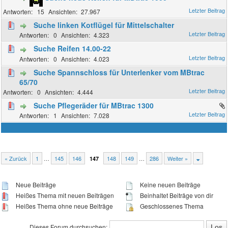
15
27.967
Suche linken Kotflügel für Mittelschalter
0
4.323
Suche Reifen 14.00-22
0
4.023
Suche Spannschloss für Unterlenker vom MBtrac
65/70
0
4.444
Suche Pflegeräder für MBtrac 1300
1
7.028
« Zurück
1
…
145
146
148
149
…
286
Weiter »
147
Neue Beiträge
Keine neuen Beiträge
Heißes Thema mit neuen Beiträgen
Beinhaltet Beiträge von dir
Heißes Thema ohne neue Beiträge
Geschlossenes Thema
Dieses Forum durchsuchen: