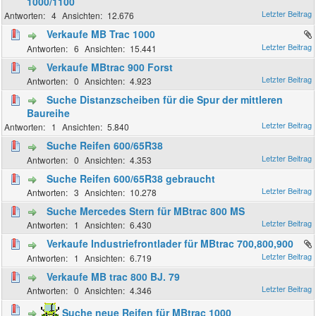
1000/1100
4
12.676
Verkaufe MB Trac 1000
6
15.441
Verkaufe MBtrac 900 Forst
0
4.923
Suche Distanzscheiben für die Spur der mittleren
Baureihe
1
5.840
Suche Reifen 600/65R38
0
4.353
Suche Reifen 600/65R38 gebraucht
3
10.278
Suche Mercedes Stern für MBtrac 800 MS
1
6.430
Verkaufe Industriefrontlader für MBtrac 700,800,900
1
6.719
Verkaufe MB trac 800 BJ. 79
0
4.346
Suche neue Reifen für MBtrac 1000