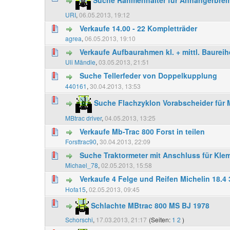
URI
,
06.05.2013, 19:12
Verkaufe 14.00 - 22 Kompletträder
agrea
,
06.05.2013, 19:10
Verkaufe Aufbaurahmen kl. + mittl. Baureih
Uli Mändle
,
03.05.2013, 21:51
Suche Tellerfeder von Doppelkupplung
440161
,
30.04.2013, 13:53
Suche Flachzyklon Vorabscheider für 
MBtrac driver
,
04.05.2013, 13:25
Verkaufe Mb-Trac 800 Forst in teilen
Forsttrac90
,
30.04.2013, 22:09
Suche Traktormeter mit Anschluss für Kl
Michael_78
,
02.05.2013, 15:58
Verkaufe 4 Felge und Reifen Michelin 18.4 
Hofa15
,
02.05.2013, 09:45
Schlachte MBtrac 800 MS BJ 1978
Schorschi
,
17.03.2013, 21:17
(Seiten:
1
2
)