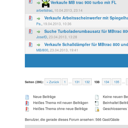
Verkaufe MB trac 900 turbo mit FL
arbeitstrac
,
10.04.2013, 23:14
Verkaufe Arbeitsscheinwerfer mit Spiegelha
Pa.
,
19.04.2013, 10:36
Suche Turboladerumbausatz für MBtrac 80
JosefD
,
23.04.2013, 13:28
Verkaufe Schalldämpfer für MBtrac 800 un
MB/800
,
23.04.2013, 19:41
« Zurück
1
…
131
132
134
135
…
Seiten (286):
133
Neue Beiträge
Keine neuen Be
Heißes Thema mit neuen Beiträgen
Beinhaltet Beitr
Heißes Thema ohne neue Beiträge
Geschlossenes
Benutzer, die gerade dieses Forum ansehen: 566 Gast/Gäste