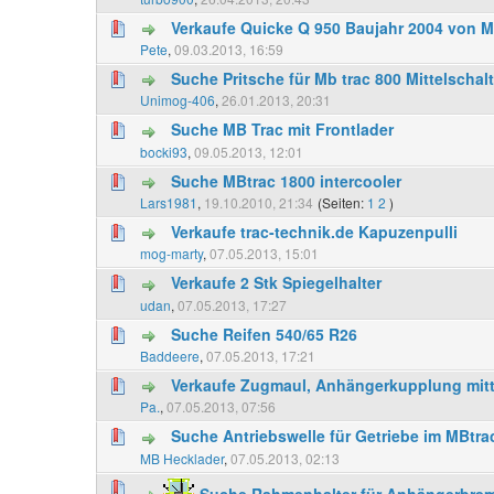
Verkaufe Quicke Q 950 Baujahr 2004 von M
Pete
,
09.03.2013, 16:59
Suche Pritsche für Mb trac 800 Mittelschalt
Unimog-406
,
26.01.2013, 20:31
Suche MB Trac mit Frontlader
bocki93
,
09.05.2013, 12:01
Suche MBtrac 1800 intercooler
Lars1981
,
19.10.2010, 21:34
(Seiten:
1
2
)
Verkaufe trac-technik.de Kapuzenpulli
mog-marty
,
07.05.2013, 15:01
Verkaufe 2 Stk Spiegelhalter
udan
,
07.05.2013, 17:27
Suche Reifen 540/65 R26
Baddeere
,
07.05.2013, 17:21
Verkaufe Zugmaul, Anhängerkupplung mitt
Pa.
,
07.05.2013, 07:56
Suche Antriebswelle für Getriebe im MBtra
MB Hecklader
,
07.05.2013, 02:13
Suche Rahmenhalter für Anhängerbrem