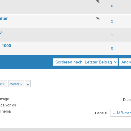
6
lter
2
0
1
d 1000
0
286
Weiter »
iträge
Dies
äge von dir
 Thema
Gehe zu: