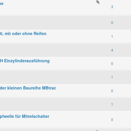
ne
3
0
0, mit oder ohne Reifen
1
4
KH Einzylinderausführung
0
1
der kleinen Baureihe MBtrac
0
1
fwelle für Mittelschalter
0