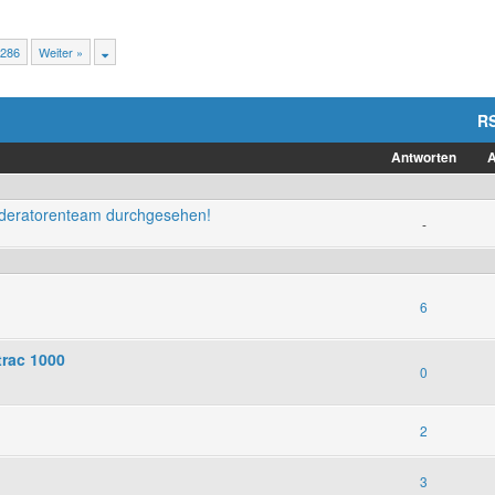
286
Weiter »
R
Antworten
A
oderatorenteam durchgesehen!
-
6
trac 1000
0
2
3