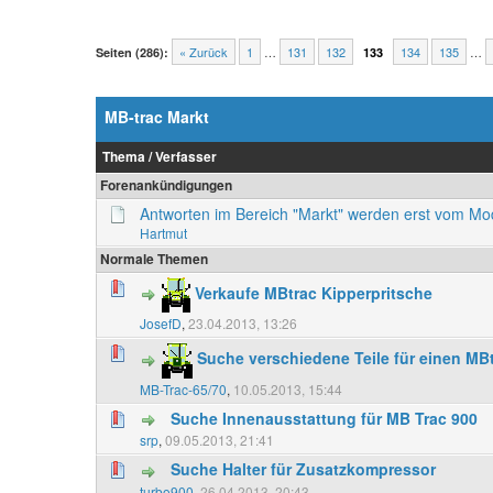
« Zurück
1
…
131
132
134
135
…
Seiten (286):
133
MB-trac Markt
Thema
/
Verfasser
Forenankündigungen
Antworten im Bereich "Markt" werden erst vom M
Hartmut
Normale Themen
Verkaufe MBtrac Kipperpritsche
JosefD
,
23.04.2013, 13:26
Suche verschiedene Teile für einen MB
MB-Trac-65/70
,
10.05.2013, 15:44
Suche Innenausstattung für MB Trac 900
srp
,
09.05.2013, 21:41
Suche Halter für Zusatzkompressor
turbo900
,
26.04.2013, 20:43