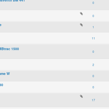
0
0
e
1
11
MBtrac 1500
0
2
emme W
0
30
0
17