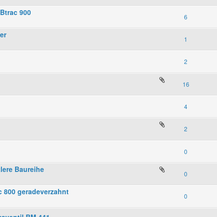
Btrac 900
6
er
1
2
16
4
2
0
lere Baureihe
0
c 800 geradeverzahnt
0
sventil BM 441