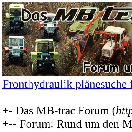
Fronthydraulik plänesuche 
+- Das MB-trac Forum (
htt
+-- Forum: Rund um den MB