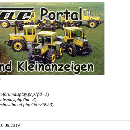
on
um/forumdisplay.php?fid=1
)
mdisplay.php?fid=3
)
/showthread.php?tid=35953
)
10.09.2019