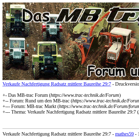
Verkaufe Nachfertigung Radsatz mittlere Baureihe 29:7
- Druckversi
+- Das MB-trac Forum (
https://www.trac-technik.de/Forum
)
+-- Forum: Rund um den MB-trac (
https://www.trac-technik.de/For
+--- Forum: MB-trac Markt (
https://www.trac-technik.de/Forum/foru
+--- Thema: Verkaufe Nachfertigung Radsatz mittlere Baureihe 29:7 (
Verkaufe Nachfertigung Radsatz mittlere Baureihe 29:7 -
mathes59
- 